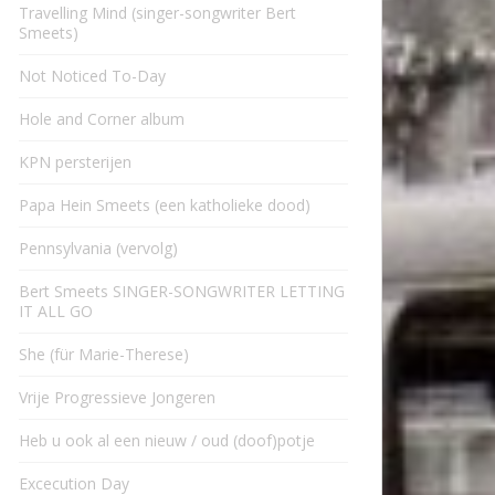
Travelling Mind (singer-songwriter Bert
Smeets)
Not Noticed To-Day
Hole and Corner album
KPN persterijen
Papa Hein Smeets (een katholieke dood)
Pennsylvania (vervolg)
Bert Smeets SINGER-SONGWRITER LETTING
IT ALL GO
She (für Marie-Therese)
Vrije Progressieve Jongeren
Heb u ook al een nieuw / oud (doof)potje
Excecution Day