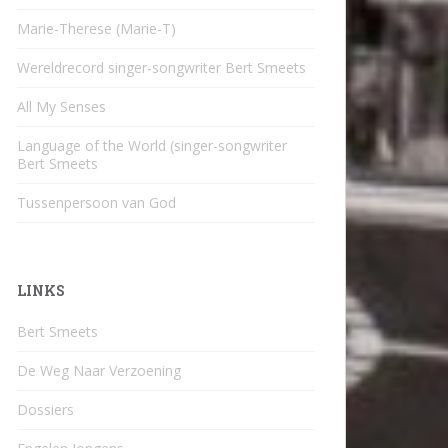
Marie-Therese (Marie-T)
Wereldrecord singer-songwriter Bert Smeets
All My Senses
Language of the World (singer-songwriter
Bert Smeets
Tussenpersoon van God
LINKS
Bert Smeets
De Weg Naar Verzoening
Dossiers