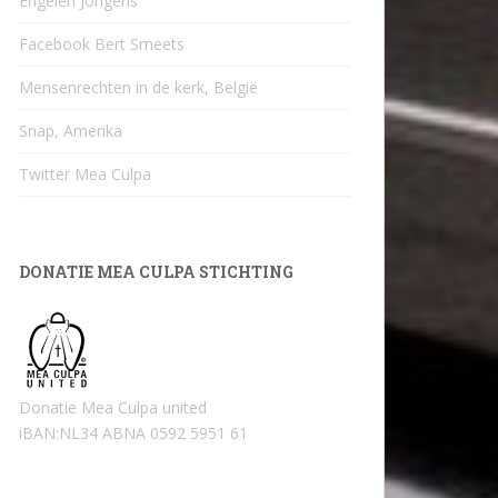
Engelen Jongens
Facebook Bert Smeets
Mensenrechten in de kerk, België
Snap, Amerika
Twitter Mea Culpa
DONATIE MEA CULPA STICHTING
Donatie Mea Culpa united
iBAN:NL34 ABNA 0592 5951 61