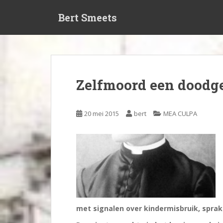
S
Bert Smeets
k
i
p
t
o
m
Zelfmoord een dood
a
i
n
20 mei 2015
bert
MEA CULPA
c
o
n
t
e
n
t
met signalen over kindermisbruik, sprak 