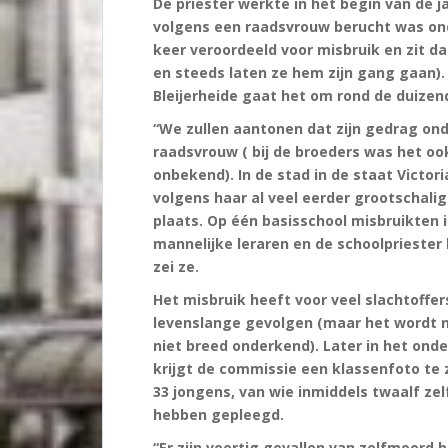
De priester werkte in het begin van de ja
volgens een raadsvrouw berucht was onder 
keer veroordeeld voor misbruik en zit da
en steeds laten ze hem zijn gang gaan).
Bleijerheide gaat het om rond de duizen
“We zullen aantonen dat zijn gedrag on
raadsvrouw ( bij de broeders was het oo
onbekend). In de stad in de staat Victor
volgens haar al veel eerder grootschalig
plaats. Op één basisschool misbruikten i
mannelijke leraren en de schoolpriester 
zei ze.
Het misbruik heeft voor veel slachtoffer
levenslange gevolgen (maar het wordt 
niet breed onderkend). Later in het ond
krijgt de commissie een klassenfoto te 
33 jongens, van wie inmiddels twaalf ze
hebben gepleegd.
“Er zijn veertig gevallen van zelfmoord 