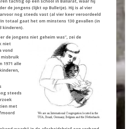
ren tachtig op een school in Ballarat, waar hij
de jongens (lijkt op Bulletje). Hij is al vier
arvoor nog steeds vast (al vier keer veroordeeld
 In totaal gaat het om minstens 130 gevallen (in
d kinderen).
der de jongens niet
geheim was”, zei de
k niet
ia vond
 misbruik
n 1971 alle
kinderen,
s
nog steeds
erzoek
zien met
lfmoord
bekend waarbij in de afscheidsbrief een verband