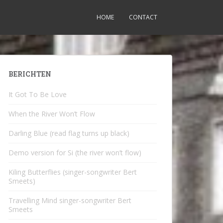
HOME
CONTACT
BERICHTEN
It Got To Be Love
When the River Won’t Flow
Darling Blue (read flag turns up black)
Demo version for Si (the river won’t flow)
Kiling Butterflies (singer-songwriter Bert
Smeets)
Travelling Mind singer-songwriter Bert
Smeets