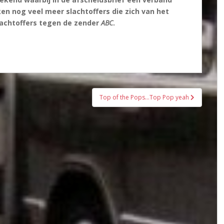
en nog veel meer slachtoffers die zich van het
lachtoffers tegen de zender
ABC
.
Top of the Pops…Top Pop yeah