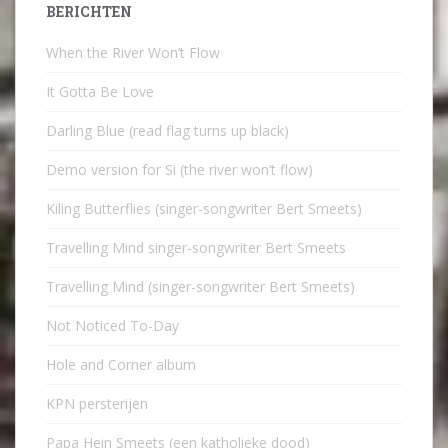
BERICHTEN
When the River Won’t Flow
It Gotta Be Love
Darling Blue (read flag turns up black)
Demo version for Si (the river won’t flow)
Kiling Butterflies (singer-songwriter Bert Smeets)
Travelling Mind singer-songwriter Bert Smeets
Travelling Mind (singer-songwriter Bert Smeets)
Not Noticed To-Day
Hole and Corner album
KPN persterijen
Papa Hein Smeets (een katholieke dood)