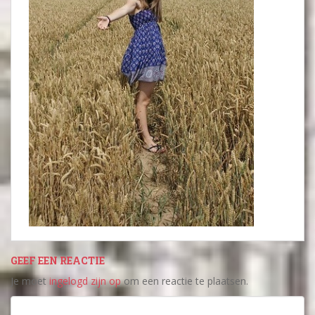
GEEF EEN REACTIE
Je moet
ingelogd zijn op
om een reactie te plaatsen.