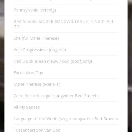
Pennsylvania (vervolg)
Bert Smeets SINGER-SONGWRITER LETTING IT ALL
GO
She (für Marie-Therese)
Vrije Progressieve Jongeren
Heb u ook al een nieuw / oud (doof)potje
Excecution Day
Marie-Therese (Marie-T)
Wereldrecord singer-songwriter Bert Smeets
All My Senses
Language of the World (singer-songwriter Bert Smeets
Tussenpersoon van God