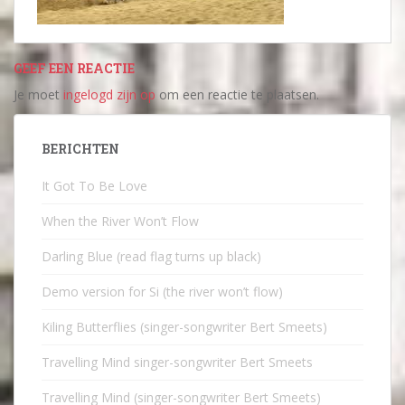
GEEF EEN REACTIE
Je moet
ingelogd zijn op
om een reactie te plaatsen.
BERICHTEN
It Got To Be Love
When the River Won’t Flow
Darling Blue (read flag turns up black)
Demo version for Si (the river won’t flow)
Kiling Butterflies (singer-songwriter Bert Smeets)
Travelling Mind singer-songwriter Bert Smeets
Travelling Mind (singer-songwriter Bert Smeets)