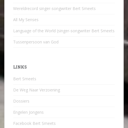
Wereldrecord singer-songwriter Bert Smeets
All My Senses
Language of the World (singer-songwriter Bert Smeets
Tussenpersoon van God
LINKS
Bert Smeets
De Weg Naar Verzoening
Dossiers
Engelen Jongens
Facebook Bert Smeets