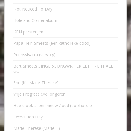
Not Noticed To-Day
Hole and Corner album
KPN persterijen
Papa Hein Smeets (een katholieke dood)
Pennsylvania (vervolg)
Bert Smeets SINGER-SONGWRITER LETTING IT ALL
GO
She (für Marie-Therese)
Vrije Progressieve Jongeren
Heb u ook al een nieuw / oud (doof)potje
Excecution Day
Marie-Therese (Marie-T)