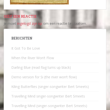
GEEF EEN REACTIE
Je moet
ingelogd zijn op
om een reactie te plaatsen.
BERICHTEN
It Got To Be Love
When the River Won’t Flow
Darling Blue (read flag turns up black)
Demo version for Si (the river won’t flow)
Kiling Butterflies (singer-songwriter Bert Smeets)
Travelling Mind singer-songwriter Bert Smeets
Travelling Mind (singer-songwriter Bert Smeets)