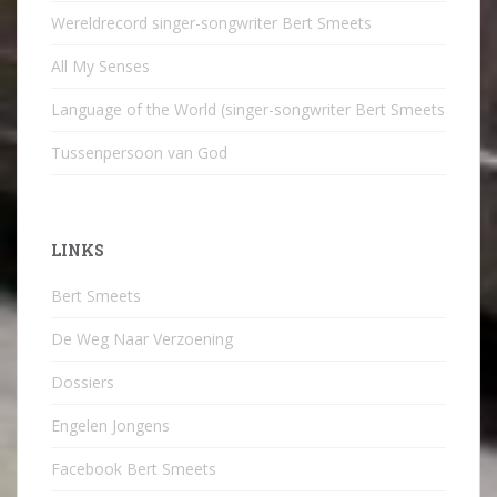
Wereldrecord singer-songwriter Bert Smeets
All My Senses
Language of the World (singer-songwriter Bert Smeets
Tussenpersoon van God
LINKS
Bert Smeets
De Weg Naar Verzoening
Dossiers
Engelen Jongens
Facebook Bert Smeets