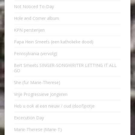
Not Noticed To-Day
Hole and Corner album
KPN persterijen
Papa Hein Smeets (een katholieke dood)
Pennsylvania (vervolg)
Bert Smeets SINGER-SONGWRITER LETTING IT ALL
GO
She (für Marie-Therese)
Vrije Progressieve Jongeren
Heb u ook al een nieuw / oud (doof)potje
Excecution Day
Marie-Therese (Marie-T)