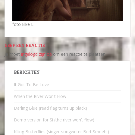
foto Elke L
GEEF EEN REACTIE
Je moet
ingelogd zijn op
om een reactie te plaatsen.
BERICHTEN
It Got To Be Love
When the River Won’t Flow
Darling Blue (read flag turns up black)
Demo version for Si (the river won’t flow)
Kiling Butterflies (singer-songwriter Bert Smeets)