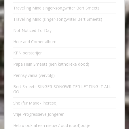
Travelling Mind singer-songwriter Bert Smeets
Travelling Mind (singer-songwriter Bert Smeets)
Not Noticed To-Day
Hole and Corner album
KPN persterijen
Papa Hein Smeets (een katholieke dood)
Pennsylvania (vervolg)
Bert Smeets SINGER-SONGWRITER LETTING IT ALL
GO
She (für Marie-Therese)
Vrije Progressieve Jongeren
Heb u ook al een nieuw / oud (doof)potje