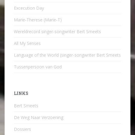
Excecution Day
Marie-Therese (Marie-T)
Wereldrecord singer-songwriter Bert Smeets
All My Senses
Language of the World (singer-songwriter Bert Smeets
Tussenpersoon van God
LINKS
Bert Smeets
De Weg Naar Verzoening
Dossiers