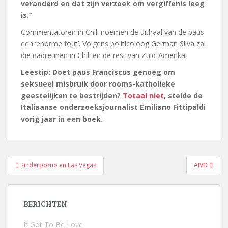
veranderd en dat zijn verzoek om vergiffenis leeg
is.”
Commentatoren in Chili noemen de uithaal van de paus
een ‘enorme fout’. Volgens politicoloog German Silva zal
die nadreunen in Chili en de rest van Zuid-Amerika.
Leestip: Doet paus Franciscus genoeg om
seksueel misbruik door rooms-katholieke
geestelijken te bestrijden?
Totaal niet
, stelde de
Italiaanse onderzoeksjournalist Emiliano Fittipaldi
vorig jaar in een boek.
Bericht
Kinderporno en Las Vegas
AIVD
navigatie
BERICHTEN
It Got To Be Love