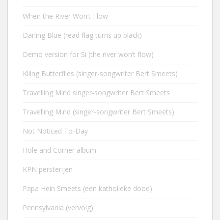
When the River Won’t Flow
Darling Blue (read flag turns up black)
Demo version for Si (the river won’t flow)
Kiling Butterflies (singer-songwriter Bert Smeets)
Travelling Mind singer-songwriter Bert Smeets
Travelling Mind (singer-songwriter Bert Smeets)
Not Noticed To-Day
Hole and Corner album
KPN persterijen
Papa Hein Smeets (een katholieke dood)
Pennsylvania (vervolg)