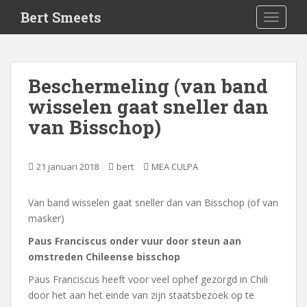
S
Bert Smeets
TOGGLE
k
i
p
t
Beschermeling (van band
o
wisselen gaat sneller dan
m
a
van Bisschop)
i
n
c
21 januari 2018
bert
MEA CULPA
o
n
Van band wisselen gaat sneller dan van Bisschop (of van
t
masker)
e
Paus Franciscus onder vuur door steun aan
n
omstreden Chileense bisschop
t
Paus Franciscus heeft voor veel ophef gezorgd in Chili
door het aan het einde van zijn staatsbezoek op te