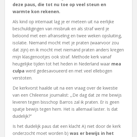
deze paus, die tot nu toe op veel steun en
warmte kon rekenen.
Als kind op internaat lag je er meteen uit na eerlijke
beschuldigingen van misbruik en als straf werd je
beloond met een afranseling en twee weken opsluiting,
isolatie. Niemand mocht met je praten (waarvoor zou
dat zijn) en ik mocht met niemand praten anders kregen
mijn klasgenootjes ook straf. Methode kerk vanaf
heugelijke tijden tot het heden in Nederland waar
mea
culpa
werd gedesavoueerd en met veel ellebogen
verstoten.
De kerkvorst haalde uit na een vraag over de kwestie
van een Chileense journalist: ,,De dag dat ze me bewijs
leveren tegen bisschop Barros zal ik praten. Er is geen
spatje bewijs tegen hem. Het is allemaal laster. Is dat
duidelijk?”
Is het duidelijk paus dat een klacht A) niet door de kerk
onderzocht moet worden b)
was er bewijs in het