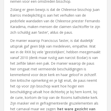
nemen voor een omstreden bisschop.
Zolang er geen bewijs is dat de Chileense bisschop Juan
Barros medeplichtig is aan het verhullen van de
pedofiele wandaden van de Chileense priester Fernando
Karadima, maken mensen die claimen slachtoffer te zijn
zich schuldig aan ‘laster’, aldus de paus.
De manier waarop Franciscus ‘laster, is dat duidelijk’
uitsprak gaf geen blijk van medeleven, empathie. Wat
we in de RKK bij vele ‘geestelijken’, hebben meegemaakt
vanaf 2010 (denk maar rustig aan narcist Bodar) is van
het zelfde laken een pak. De manier waarop de paus
hier omgaat met vermeende beschuldigingen is
kenmerkend voor deze kerk en haar geloof in zichzelf.
Een kritische opmerking en je ligt eruit, de paus neemt
het op voor zijn bisschop want hoe hoger een
beschuldiging uitvalt hoe dichterbij je bij hem komt, bij
de curie, kortom de top van de Rooms katholieke kerk.
Zijn masker viel in gefragmenteerde gruzelementen als
het carnaval maar we zagen:
het ware gezicht van