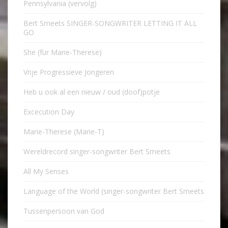
Pennsylvania (vervolg)
Bert Smeets SINGER-SONGWRITER LETTING IT ALL
GO
She (für Marie-Therese)
Vrije Progressieve Jongeren
Heb u ook al een nieuw / oud (doof)potje
Excecution Day
Marie-Therese (Marie-T)
Wereldrecord singer-songwriter Bert Smeets
All My Senses
Language of the World (singer-songwriter Bert Smeets
Tussenpersoon van God