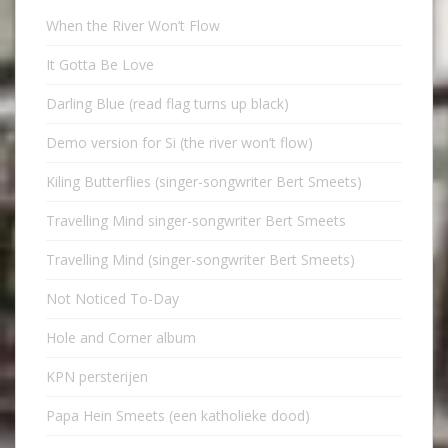
When the River Won’t Flow
It Gotta Be Love
Darling Blue (read flag turns up black)
Demo version for Si (the river won’t flow)
Kiling Butterflies (singer-songwriter Bert Smeets)
Travelling Mind singer-songwriter Bert Smeets
Travelling Mind (singer-songwriter Bert Smeets)
Not Noticed To-Day
Hole and Corner album
KPN persterijen
Papa Hein Smeets (een katholieke dood)