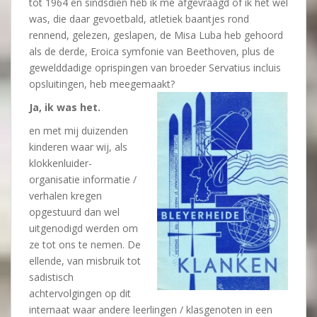
tot 1964 en sindsdien heb ik me afgevraagd of ik het wel
was, die daar gevoetbald, atletiek baantjes rond
rennend, gelezen, geslapen, de Misa Luba heb gehoord
als de derde, Eroica symfonie van Beethoven, plus de
gewelddadige oprispingen van broeder Servatius incluis
opsluitingen, heb meegemaakt?
Ja, ik was het.
en met mij duizenden
kinderen waar wij, als
klokkenluider-
organisatie informatie /
verhalen kregen
opgestuurd dan wel
uitgenodigd werden om
ze tot ons te nemen. De
ellende, van misbruik tot
sadistisch
achtervolgingen op dit
internaat waar andere leerlingen / klasgenoten in een