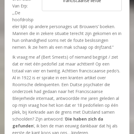
franciscaanse liefde
Van Erp:
,,De
hoofdrolsp
eler lijkt op andere personages uit Brouwers’ boeken.
Mannen die in zekere situatie terecht zijn gekomen en in
hun onhandigheid soms net de foute beslissingen
nemen. Ik zie hem als een mak schaap op drijfzand.”
Ik vraag me af (Bert Smeets) of niemand begrijpt / ziet
dat er niet één pedofiel zat maar achttien!! Op een
totaal van vier en twintig. Achttien franciscaanse pedo’s.
Al in 1922 is er sprake in een kranten artikel over
Roomsche delinquenten. Een Duitse psychiater die
onderzoek had gedaan naar het Franciscaanse
Bleijerheide internaat, antwoordde me jaren geleden al
op mijn vraag hoe het kon dat er 18 pedofielen op één
plek, bij Kerkrade aan de grens met Duitsland samen
schoolden? Zijn antwoord: ‘
Die haben zich da
gefunden
‘, ik ben de man eeuwig dankbaar dat hij als
eerste de kant koos van ons….kinderen.