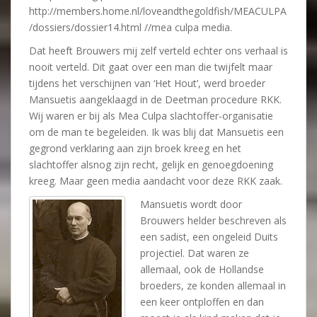
http://members.home.nl/loveandthegoldfish/MEACULPA
/dossiers/dossier14.html //mea culpa media.
Dat heeft Brouwers mij zelf verteld echter ons verhaal is
nooit verteld. Dit gaat over een man die twijfelt maar
tijdens het verschijnen van ‘Het Hout’, werd broeder
Mansuetis aangeklaagd in de Deetman procedure RKK.
Wij waren er bij als Mea Culpa slachtoffer-organisatie
om de man te begeleiden. Ik was blij dat Mansuetis een
gegrond verklaring aan zijn broek kreeg en het
slachtoffer alsnog zijn recht, gelijk en genoegdoening
kreeg. Maar geen media aandacht voor deze RKK zaak.
Mansuetis wordt door
Brouwers helder beschreven als
een sadist, een ongeleid Duits
projectiel. Dat waren ze
allemaal, ook de Hollandse
broeders, ze konden allemaal in
een keer ontploffen en dan