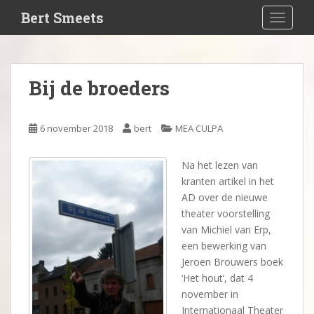
S
Bert Smeets
TOGGLE
k
i
p
t
Bij de broeders
o
m
a
6 november 2018
bert
MEA CULPA
i
n
Na het lezen van
c
kranten artikel in het
o
AD over de nieuwe
n
theater voorstelling
t
van Michiel van Erp,
e
een bewerking van
n
Jeroen Brouwers boek
t
‘Het hout’, dat 4
november in
Internationaal Theater