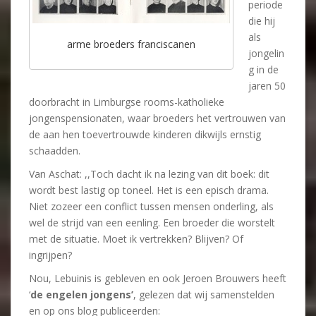
periode
die hij
als
arme broeders franciscanen
jongelin
g in de
jaren 50
doorbracht in Limburgse rooms-katholieke
jongenspensionaten, waar broeders het vertrouwen van
de aan hen toevertrouwde kinderen dikwijls ernstig
schaadden.
Van Aschat: ,,Toch dacht ik na lezing van dit boek: dit
wordt best lastig op toneel. Het is een episch drama.
Niet zozeer een conflict tussen mensen onderling, als
wel de strijd van een eenling. Een broeder die worstelt
met de situatie. Moet ik vertrekken? Blijven? Of
ingrijpen?
Nou, Lebuinis is gebleven en ook Jeroen Brouwers heeft
‘
de engelen jongens’
, gelezen dat wij samenstelden
en op ons blog publiceerden: