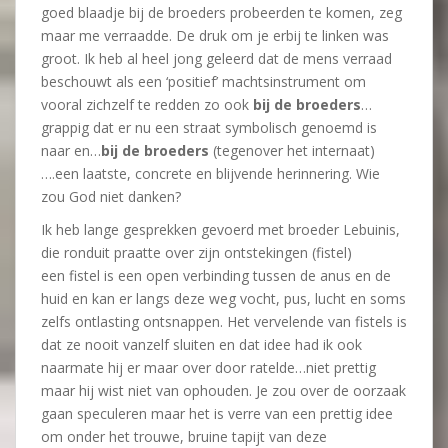
goed blaadje bij de broeders probeerden te komen, zeg
maar me verraadde. De druk om je erbij te linken was
groot. Ik heb al heel jong geleerd dat de mens verraad
beschouwt als een ‘positief’ machtsinstrument om
vooral zichzelf te redden zo ook
bij de broeders
…
grappig dat er nu een straat symbolisch genoemd is
naar en…
bij de broeders
(tegenover het internaat)
….een laatste, concrete en blijvende herinnering. Wie
zou God niet danken?
Ik heb lange gesprekken gevoerd met broeder Lebuinis,
die ronduit praatte over zijn ontstekingen (fistel)
een fistel is een open verbinding tussen de anus en de
huid en kan er langs deze weg vocht, pus, lucht en soms
zelfs ontlasting ontsnappen. Het vervelende van fistels is
dat ze nooit vanzelf sluiten en dat idee had ik ook
naarmate hij er maar over door ratelde…niet prettig
maar hij wist niet van ophouden. Je zou over de oorzaak
gaan speculeren maar het is verre van een prettig idee
om onder het trouwe, bruine tapijt van deze