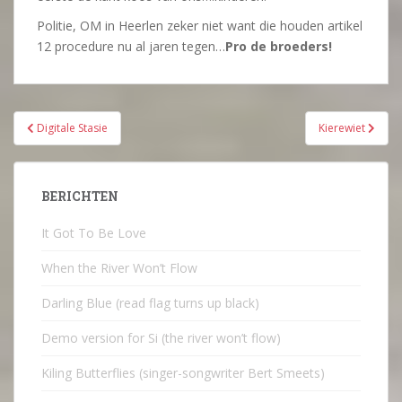
Politie, OM in Heerlen zeker niet want die houden artikel
12 procedure nu al jaren tegen…
Pro de broeders!
Bericht
Digitale Stasie
Kierewiet
navigatie
BERICHTEN
It Got To Be Love
When the River Won’t Flow
Darling Blue (read flag turns up black)
Demo version for Si (the river won’t flow)
Kiling Butterflies (singer-songwriter Bert Smeets)