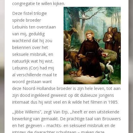
congregatie te willen kijken.
Deze fistel trilogie
spinde broeder
Lebuinis ten overstaan
van mij, geduldig
wachtend dat hij zou
bekennen over het
seksuele misbruik, en
natuurlijk wat hij wist.
Lebuinis (Cor) had mij
al verschillende maal te
woord gestaan want
deze Noord-Hollandse broeder is zijn hele leven, tot aan
zijn dood ingekleed geweest op dit dubieuze jongens
internaat dus hij wist veel en ik wilde het filmen in 1985.
,,Jibbe Willems”, zegt Van Erp, ,,heeft er een uitstekende
bewerking van gemaakt. De prachtige taal van Brouwers
en het gegeven – machts- en seksueel misbruik en de
intriges die daarachter schuilgaan – maken deze