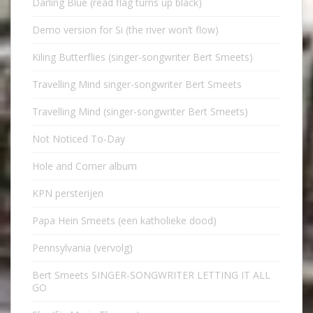
Darling Blue (read flag turns up black)
Demo version for Si (the river won’t flow)
Kiling Butterflies (singer-songwriter Bert Smeets)
Travelling Mind singer-songwriter Bert Smeets
Travelling Mind (singer-songwriter Bert Smeets)
Not Noticed To-Day
Hole and Corner album
KPN persterijen
Papa Hein Smeets (een katholieke dood)
Pennsylvania (vervolg)
Bert Smeets SINGER-SONGWRITER LETTING IT ALL
GO