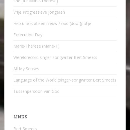
She (für Marie-Therese)
Vrije Progressieve Jongeren
Heb u ook al een nieuw / oud (doof)potje
Excecution Day
Marie-Therese (Marie-T)
Wereldrecord singer-songwriter Bert Smeets
All My Senses
Language of the World (singer-songwriter Bert Smeets
Tussenpersoon van God
LINKS
Bert Smeets