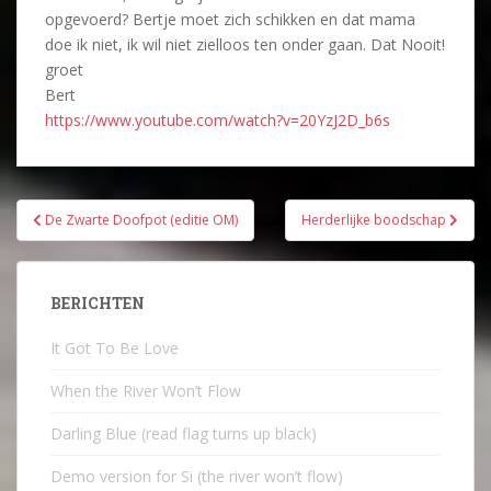
opgevoerd? Bertje moet zich schikken en dat mama
doe ik niet, ik wil niet zielloos ten onder gaan. Dat Nooit!
groet
Bert
https://www.youtube.com/watch?v=20YzJ2D_b6s
Bericht
De Zwarte Doofpot (editie OM)
Herderlijke boodschap
navigatie
BERICHTEN
It Got To Be Love
When the River Won’t Flow
Darling Blue (read flag turns up black)
Demo version for Si (the river won’t flow)