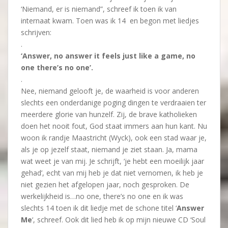
‘Niemand, er is niemand”, schreef ik toen ik van
internaat kwam. Toen was ik 14 en begon met liedjes
schrijven:
.
‘Answer, no answer it feels just like a game, no
one there’s no one’.
.
Nee, niemand gelooft je, de waarheid is voor anderen
slechts een onderdanige poging dingen te verdraaien ter
meerdere glorie van hunzelf. Zij, de brave katholieken
doen het nooit fout, God staat immers aan hun kant. Nu
woon ik randje Maastricht (Wyck), ook een stad waar je,
als je op jezelf staat, niemand je ziet staan. Ja, mama
wat weet je van mij. Je schrijft, ‘je hebt een moeilijk jaar
gehad’, echt van mij heb je dat niet vernomen, ik heb je
niet gezien het afgelopen jaar, noch gesproken. De
werkelijkheid is…no one, there’s no one en ik was
slechts 14 toen ik dit liedje met de schone titel ‘
Answer
Me
‘, schreef. Ook dit lied heb ik op mijn nieuwe CD ‘Soul