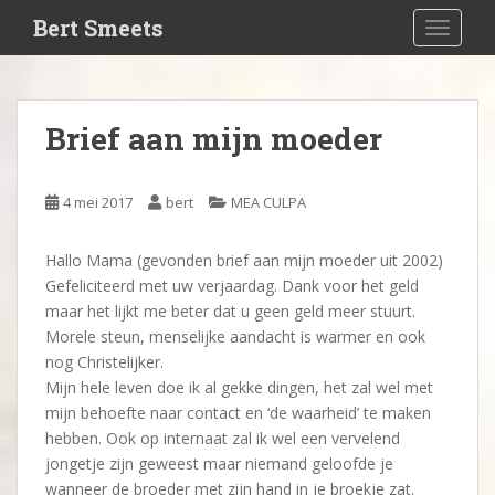
S
Bert Smeets
TOGGLE
k
i
p
t
Brief aan mijn moeder
o
m
a
4 mei 2017
bert
MEA CULPA
i
n
Hallo Mama (gevonden brief aan mijn moeder uit 2002)
c
Gefeliciteerd met uw verjaardag. Dank voor het geld
o
maar het lijkt me beter dat u geen geld meer stuurt.
n
Morele steun, menselijke aandacht is warmer en ook
t
nog Christelijker.
e
Mijn hele leven doe ik al gekke dingen, het zal wel met
n
mijn behoefte naar contact en ‘de waarheid’ te maken
t
hebben. Ook op internaat zal ik wel een vervelend
jongetje zijn geweest maar niemand geloofde je
wanneer de broeder met zijn hand in je broekje zat.