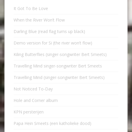
It Got To Be Love
When the River Won’t Flow
Darling Blue (read flag turns up black)
Demo version for Si (the river won’t flow)
Kiling Butterflies (singer-songwriter Bert Smeets)
Travelling Mind singer-songwriter Bert Smeets
Travelling Mind (singer-songwriter Bert Smeets)
Not Noticed To-Day
Hole and Corner album
KPN persterijen
Papa Hein Smeets (een katholieke dood)