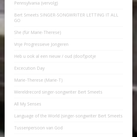
Pennsylvania (vervolg)
Bert Smeets SINGER-SONGWRITER LETTING IT ALL
GO
She (für Marie-Therese)
Vrije Progressieve Jongeren
Heb u ook al een nieuw / oud (doof)potje
Excecution Day
Marie-Therese (Marie-T)
Wereldrecord singer-songwriter Bert Smeets
All My Senses
Language of the World (singer-songwriter Bert Smeets
Tussenpersoon van God