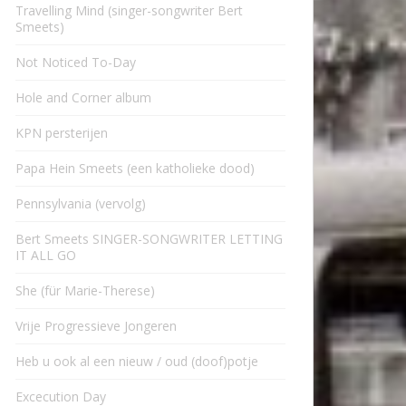
Travelling Mind (singer-songwriter Bert
Smeets)
Not Noticed To-Day
Hole and Corner album
KPN persterijen
Papa Hein Smeets (een katholieke dood)
Pennsylvania (vervolg)
Bert Smeets SINGER-SONGWRITER LETTING
IT ALL GO
She (für Marie-Therese)
Vrije Progressieve Jongeren
Heb u ook al een nieuw / oud (doof)potje
Excecution Day