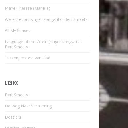
Marie-Therese (Marie-T)
Wereldrecord singer-songwriter Bert Smeets
All My Senses
Language of the World (singer-songwriter
Bert Smeets
Tussenpersoon van God
LINKS
Bert Smeets
De Weg Naar Verzoening
Dossiers