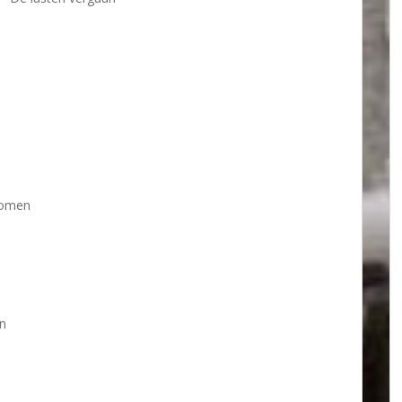
romen
en