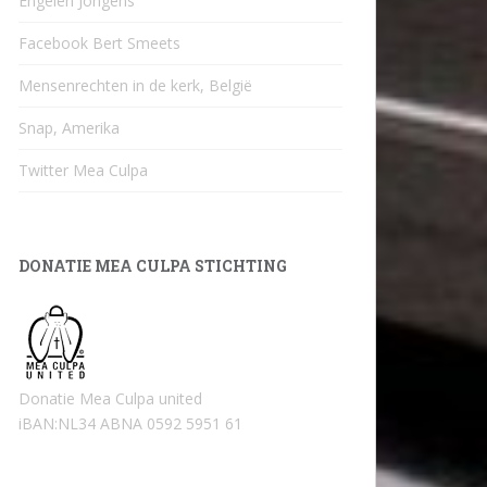
Engelen Jongens
Facebook Bert Smeets
Mensenrechten in de kerk, België
Snap, Amerika
Twitter Mea Culpa
DONATIE MEA CULPA STICHTING
Donatie Mea Culpa united
iBAN:NL34 ABNA 0592 5951 61