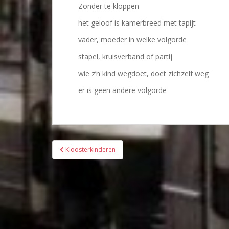
Zonder te kloppen
het geloof is kamerbreed met tapijt
vader, moeder in welke volgorde
stapel, kruisverband of partij
wie z’n kind wegdoet, doet zichzelf weg
er is geen andere volgorde
Bericht
Kloosterkinderen
navigatie