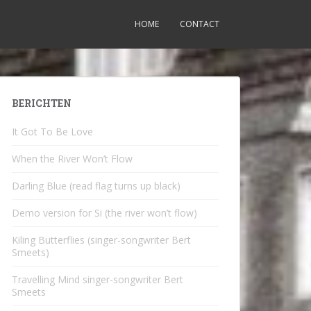
HOME
CONTACT
BERICHTEN
It Got To Be Love
When the River Won’t Flow
Darling Blue (read flag turns up black)
Demo version for Si (the river won’t flow)
Kiling Butterflies (singer-songwriter Bert
Smeets)
Travelling Mind singer-songwriter Bert
Smeets