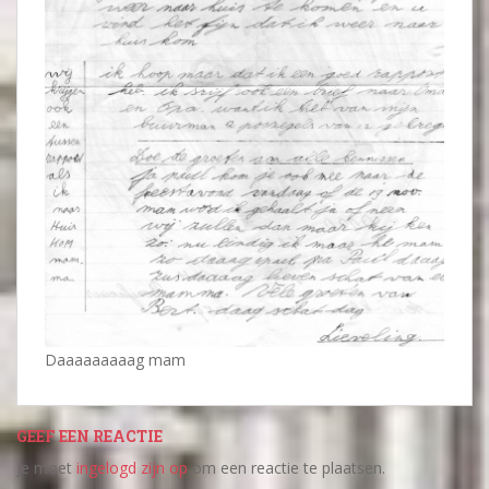
Daaaaaaaaag mam
GEEF EEN REACTIE
Je moet
ingelogd zijn op
om een reactie te plaatsen.