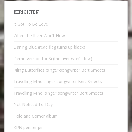
BERICHTEN
It Got To Be Love
When the River Won’t Flow
Darling Blue (read flag turns up black)
Demo version for Si (the river won’t flow)
Kiling Butterflies (singer-songwriter Bert Smeets)
Travelling Mind singer-songwriter Bert Smeets
Travelling Mind (singer-songwriter Bert Smeets)
Not Noticed To-Day
Hole and Corner album
KPN persterijen