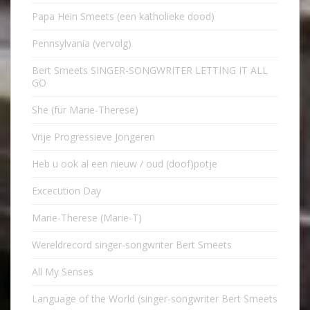
Papa Hein Smeets (een katholieke dood)
Pennsylvania (vervolg)
Bert Smeets SINGER-SONGWRITER LETTING IT ALL
GO
She (für Marie-Therese)
Vrije Progressieve Jongeren
Heb u ook al een nieuw / oud (doof)potje
Excecution Day
Marie-Therese (Marie-T)
Wereldrecord singer-songwriter Bert Smeets
All My Senses
Language of the World (singer-songwriter Bert Smeets