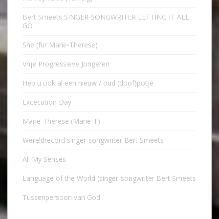
Bert Smeets SINGER-SONGWRITER LETTING IT ALL
GO
She (für Marie-Therese)
Vrije Progressieve Jongeren
Heb u ook al een nieuw / oud (doof)potje
Excecution Day
Marie-Therese (Marie-T)
Wereldrecord singer-songwriter Bert Smeets
All My Senses
Language of the World (singer-songwriter Bert Smeets
Tussenpersoon van God