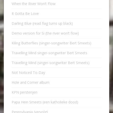
When the River Won’t Flow
It Gotta Be Love
Darling Blue (read flag turns up black)
Demo version for Si (the river won’t flow)
Kiling Butterflies (singer-songwriter Bert Smeets)
Travelling Mind singer-songwriter Bert Smeets
Travelling Mind (singer-songwriter Bert Smeets)
Not Noticed To-Day
Hole and Corner album
KPN persterijen
Papa Hein Smeets (een katholieke dood)
Pennsylvania (vervolg)