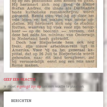
GEEF EEN REACTIE
Je moet
ingelogd zijn op
om een reactie te plaatsen.
BERICHTEN