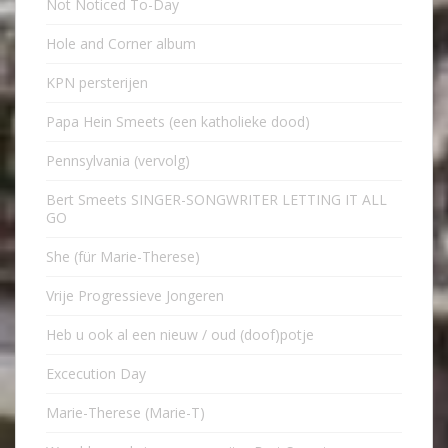
Not Noticed To-Day
Hole and Corner album
KPN persterijen
Papa Hein Smeets (een katholieke dood)
Pennsylvania (vervolg)
Bert Smeets SINGER-SONGWRITER LETTING IT ALL
GO
She (für Marie-Therese)
Vrije Progressieve Jongeren
Heb u ook al een nieuw / oud (doof)potje
Excecution Day
Marie-Therese (Marie-T)