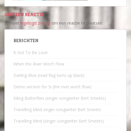
GEEF EEN REACTIE
Je moet
ingelogd zijn op
om een reactie te plaatsen.
BERICHTEN
It Got To Be Love
When the River Won’t Flow
Darling Blue (read flag turns up black)
Demo version for Si (the river won’t flow)
Kiling Butterflies (singer-songwriter Bert Smeets)
Travelling Mind singer-songwriter Bert Smeets
Travelling Mind (singer-songwriter Bert Smeets)