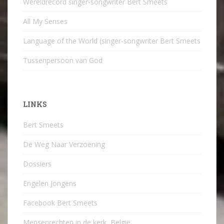
Wereldrecord singer-songwriter Bert Smeets
All My Senses
Language of the World (singer-songwriter Bert Smeets
Tussenpersoon van God
LINKS
Bert Smeets
De Weg Naar Verzoening
Dossiers
Engelen Jongens
Facebook Bert Smeets
Mensenrechten in de kerk, België