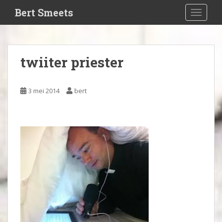
S
Bert Smeets
TOGGLE
k
i
p
t
twiiter priester
o
m
a
3 mei 2014
bert
i
n
c
o
n
t
e
n
t