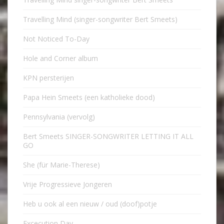
Travelling Mind (singer-songwriter Bert Smeets)
Not Noticed To-Day
Hole and Corner album
KPN persterijen
Papa Hein Smeets (een katholieke dood)
Pennsylvania (vervolg)
Bert Smeets SINGER-SONGWRITER LETTING IT ALL
GO
She (für Marie-Therese)
Vrije Progressieve Jongeren
Heb u ook al een nieuw / oud (doof)potje
Excecution Day