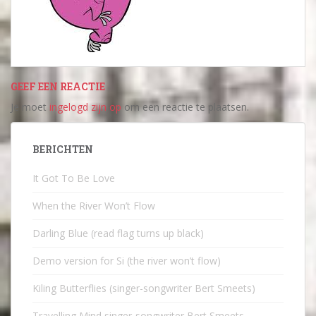
GEEF EEN REACTIE
Je moet
ingelogd zijn op
om een reactie te plaatsen.
BERICHTEN
It Got To Be Love
When the River Won’t Flow
Darling Blue (read flag turns up black)
Demo version for Si (the river won’t flow)
Kiling Butterflies (singer-songwriter Bert Smeets)
Travelling Mind singer-songwriter Bert Smeets