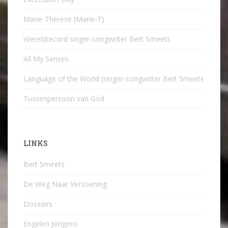
Marie-Therese (Marie-T)
Wereldrecord singer-songwriter Bert Smeets
All My Senses
Language of the World (singer-songwriter Bert Smeets
Tussenpersoon van God
LINKS
Bert Smeets
De Weg Naar Verzoening
Dossiers
Engelen Jongens