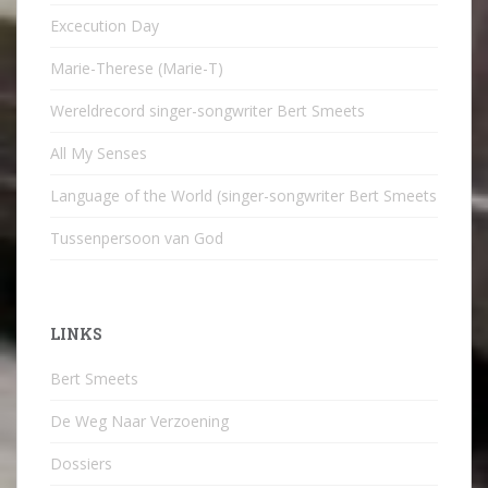
Excecution Day
Marie-Therese (Marie-T)
Wereldrecord singer-songwriter Bert Smeets
All My Senses
Language of the World (singer-songwriter Bert Smeets
Tussenpersoon van God
LINKS
Bert Smeets
De Weg Naar Verzoening
Dossiers