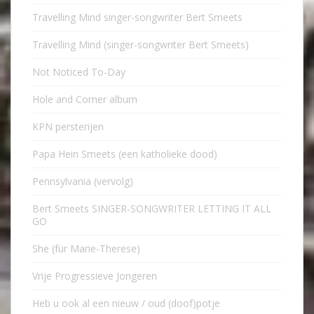
Travelling Mind singer-songwriter Bert Smeets
Travelling Mind (singer-songwriter Bert Smeets)
Not Noticed To-Day
Hole and Corner album
KPN persterijen
Papa Hein Smeets (een katholieke dood)
Pennsylvania (vervolg)
Bert Smeets SINGER-SONGWRITER LETTING IT ALL
GO
She (für Marie-Therese)
Vrije Progressieve Jongeren
Heb u ook al een nieuw / oud (doof)potje