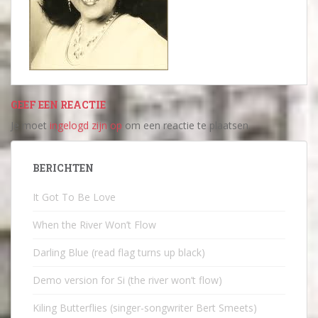
GEEF EEN REACTIE
Je moet
ingelogd zijn op
om een reactie te plaatsen.
BERICHTEN
It Got To Be Love
When the River Won’t Flow
Darling Blue (read flag turns up black)
Demo version for Si (the river won’t flow)
Kiling Butterflies (singer-songwriter Bert Smeets)