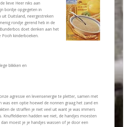
de lieve Heer niks aan
ijn bordje opgegeten in
 uit Duitsland, neergestreken
menig rondje gerend heb in de
t Bunderbos doet denken aan het
de Pooh kinderboeken.
lege blikken en
nze agressie en levensenergie te pletter, samen met
en was een optie hoewel de nonnen graag het zand en
kten de straffen je niet veel uit want je was immers
bos. Knuffeldieren hadden we niet, de handjes moesten
t dan moest je je handjes wassen of je door een