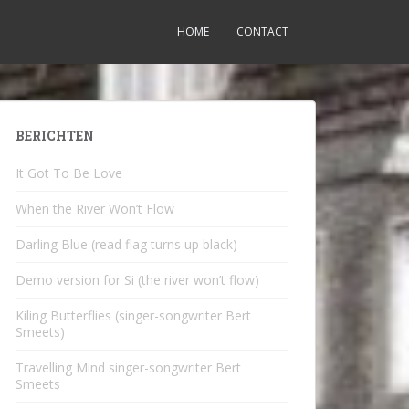
HOME
CONTACT
BERICHTEN
It Got To Be Love
When the River Won’t Flow
Darling Blue (read flag turns up black)
Demo version for Si (the river won’t flow)
Kiling Butterflies (singer-songwriter Bert
Smeets)
Travelling Mind singer-songwriter Bert
Smeets