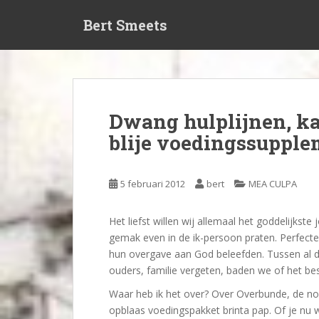
S
Bert Smeets
k
i
p
t
o
m
Dwang hulplijnen, kat
a
blije voedingssuppl
i
n
c
5 februari 2012
bert
MEA CULPA
o
n
t
Het liefst willen wij allemaal het goddelijkste
e
gemak even in de ik-persoon praten. Perfecte
n
hun overgave aan God beleefden. Tussen al di
t
ouders, familie vergeten, baden we of het be
Waar heb ik het over? Over Overbunde, de no
opblaas voedingspakket brinta pap. Of je nu w