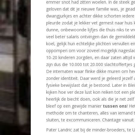
emmer snot had zitten woelen. In de steek gel
geloven dat dit je nieuwe familie was, je gea
dwangjurkjes en achter dikke schorten iedere
pleurde zodat je lekker vet gemest naar huis k
dunne, onbewoonde lijfjes die thuis niks te 
veel beter salaris ontvingen dan de gemiddel
koel, gelijk hun echtelijke plichten vervullen
oppompen om voor zoveel mogelijk nageslach
10-20 kinderen zorgden, en daar zaten altijd w
zijn dus die 10.000 tot 20.000 slachtoffertjes
De internaten waar flinke dikke muren om 
zonder identiteit. Daar werd je geleerd jezelf
fysieke bewijslast dat je bestond. Later in Bl
kijken hoe ver deze lust kon reiken tot een ple
heerlijk de biecht doen, ook als die je net ze
bleef op een gewijde manier
tussen ons
! He
methode om te chanteren, alles van iemand 
sluiten, te excommuniceren. Chantage vanuit
Pater Landric zat bij de minder-broeders, te