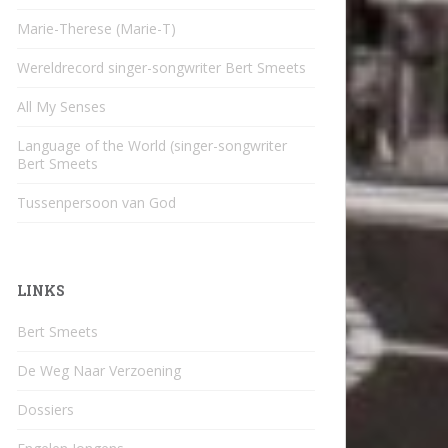
Marie-Therese (Marie-T)
Wereldrecord singer-songwriter Bert Smeets
All My Senses
Language of the World (singer-songwriter
Bert Smeets
Tussenpersoon van God
LINKS
Bert Smeets
De Weg Naar Verzoening
Dossiers