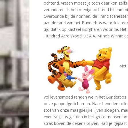
ochtend, vreten moest je toch daar kon zelfs 
veranderen. Ik heb menige ochtend trillend m
Overbunde bij de nonnen, de Franciscanessen
aan de rand van het Bunderbos waar ik later 
tijd dat ik op kasteel Borgharen woonde. He
‘Hundred Acre Wood’ uit A.A. Milne’s Winnie 
Met 
vol levensmoed renden we in het Bunderbos o
onze papperige lichamen. Naar beneden roll
stof van onze maagdelijke lijven sloegen, maa
even ‘vrij’, los gelaten in het grote mensen 
strak boven de dekens blijven. Had je geplas