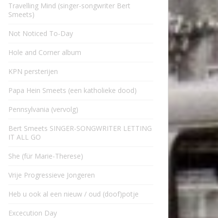
Travelling Mind (singer-songwriter Bert
Smeets)
Not Noticed To-Day
Hole and Corner album
KPN persterijen
Papa Hein Smeets (een katholieke dood)
Pennsylvania (vervolg)
Bert Smeets SINGER-SONGWRITER LETTING
IT ALL GO
She (für Marie-Therese)
Vrije Progressieve Jongeren
Heb u ook al een nieuw / oud (doof)potje
Excecution Day