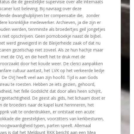
tus die de geestelijke supervisie over alle internaats
caner lust beleving. Bij navraag over deze
hillende dwanghulplijnen ter compensatie die, zonder
ere koninklijke medewerker. Archieven, ja die zijn er
ouden werden, tenminste als broedertjes geil jongetjes
k niet opschrijven. Geen pornoboekje naast de bijbel.
et werd geweigerd in de Bleijerheide zaak of dat nu
iscanen gezelschap niet zoveel. Als ze hun hachje maar
 met de OVJ, en die heeft het te druk met de
eroorzaakt door het koude weer. De clerici aanpakken
fanfare cultuur aantast, het LVK op het verkeerde liedje
e OVJ heeft veel aan zijn hoofd. Tijd is aan Gods
ureau te roesten. Hebben ze iets gezien, gehoord,
heid, het felle Godslicht dat door alles heen schijnt,
rgeetachtigheid. De geest als gids, het lichaam doet er
n de broeders naar de kapel kunt herinneren, het
prik valt te onderdrukken, er ontstaat een acute
lokkade die geestelijken, voorzitters van kerkbesturen,
oogwaardigheid typen, parten speelt. Allemaal
euws is dat het Meldpunt RKK bericht aan een Mea