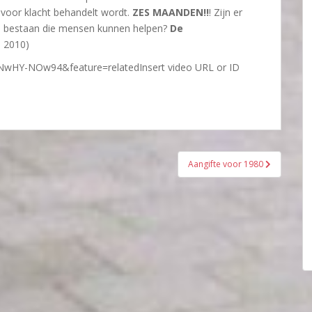
 voor klacht behandelt wordt.
ZES MAANDEN!!
! Zijn er
ke bestaan die mensen kunnen helpen?
De
 2010)
NwHY-NOw94&feature=relatedInsert video URL or ID
Aangifte voor 1980