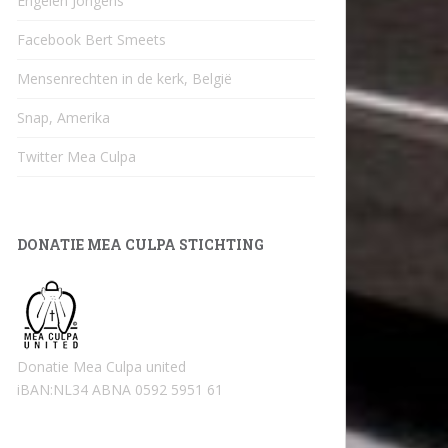
Engelen Jongens
Facebook Bert Smeets
Mensenrechten in de kerk, België
Snap, Amerika
Twitter Mea Culpa
DONATIE MEA CULPA STICHTING
Donatie Mea Culpa united
iBAN:NL34 ABNA 0592 5951 61