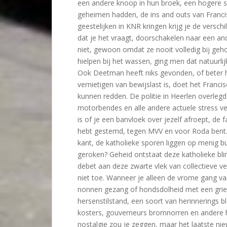
een andere knoop in hun broek, een hogere sta
geheimen hadden, de ins and outs van Francis
geestelijken in KNR kringen krijg je de versc
dat je het vraagt, doorschakelen naar een and
niet, gewoon omdat ze nooit volledig bij geh
hielpen bij het wassen, ging men dat natuurlij
Ook Deetman heeft niks gevonden, of beter h
vernietigen van bewijslast is, doet het Franc
kunnen redden. De politie in Heerlen overlegd
motorbendes en alle andere actuele stress v
is of je een banvloek over jezelf afroept, de 
hebt gestemd, tegen MVV en voor Roda bent. D
kant, de katholieke sporen liggen op menig b
geroken? Geheid ontstaat deze katholieke blind
debet aan deze zwarte vlek van collectieve ve
niet toe. Wanneer je alleen de vrome gang va
nonnen gezang of hondsdolheid met een griep
hersenstilstand, een soort van herinnerings b
kosters, gouverneurs bromnorren en andere h
nostalgie zou je zeggen, maar het laatste ni