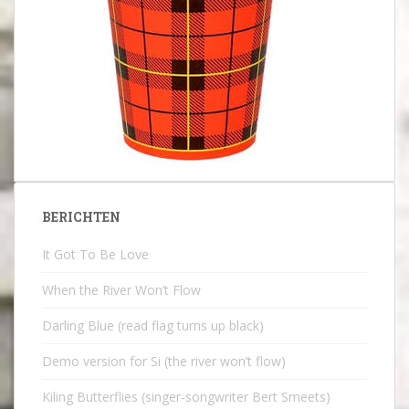
BERICHTEN
It Got To Be Love
When the River Won’t Flow
Darling Blue (read flag turns up black)
Demo version for Si (the river won’t flow)
Kiling Butterflies (singer-songwriter Bert Smeets)