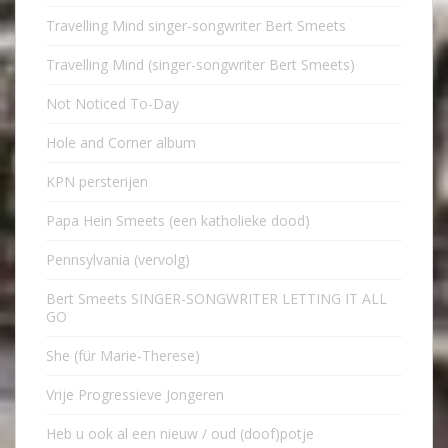
Travelling Mind singer-songwriter Bert Smeets
Travelling Mind (singer-songwriter Bert Smeets)
Not Noticed To-Day
Hole and Corner album
KPN persterijen
Papa Hein Smeets (een katholieke dood)
Pennsylvania (vervolg)
Bert Smeets SINGER-SONGWRITER LETTING IT ALL
GO
She (für Marie-Therese)
Vrije Progressieve Jongeren
Heb u ook al een nieuw / oud (doof)potje