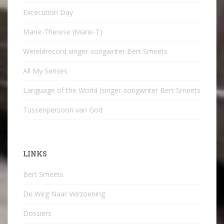
Excecution Day
Marie-Therese (Marie-T)
Wereldrecord singer-songwriter Bert Smeets
All My Senses
Language of the World (singer-songwriter Bert Smeets
Tussenpersoon van God
LINKS
Bert Smeets
De Weg Naar Verzoening
Dossiers