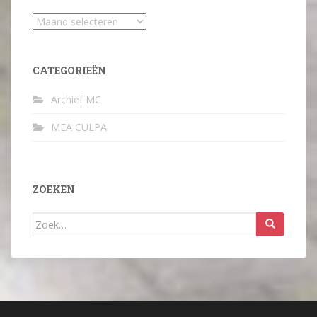
Archief
CATEGORIEËN
Archief MC
MEA CULPA
ZOEKEN
Zoek
naar: