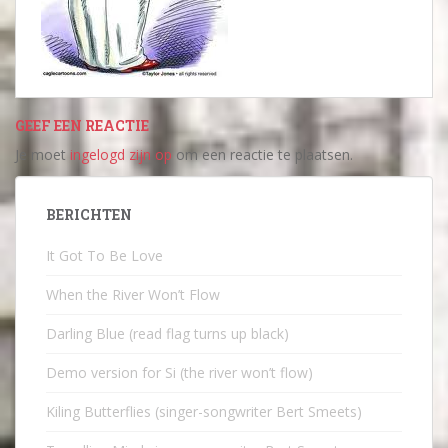
GEEF EEN REACTIE
Je moet
ingelogd zijn op
om een reactie te plaatsen.
BERICHTEN
It Got To Be Love
When the River Won’t Flow
Darling Blue (read flag turns up black)
Demo version for Si (the river won’t flow)
Kiling Butterflies (singer-songwriter Bert Smeets)