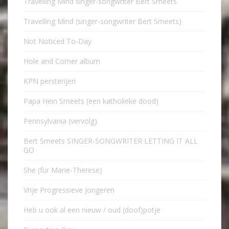
Travelling Mind singer-songwriter Bert Smeets
Travelling Mind (singer-songwriter Bert Smeets)
Not Noticed To-Day
Hole and Corner album
KPN persterijen
Papa Hein Smeets (een katholieke dood)
Pennsylvania (vervolg)
Bert Smeets SINGER-SONGWRITER LETTING IT ALL
GO
She (für Marie-Therese)
Vrije Progressieve Jongeren
Heb u ook al een nieuw / oud (doof)potje