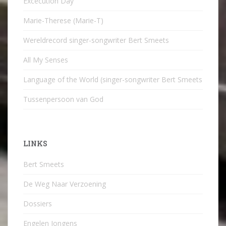
Excecution Day
Marie-Therese (Marie-T)
Wereldrecord singer-songwriter Bert Smeets
All My Senses
Language of the World (singer-songwriter Bert Smeets
Tussenpersoon van God
LINKS
Bert Smeets
De Weg Naar Verzoening
Dossiers
Engelen Jongens