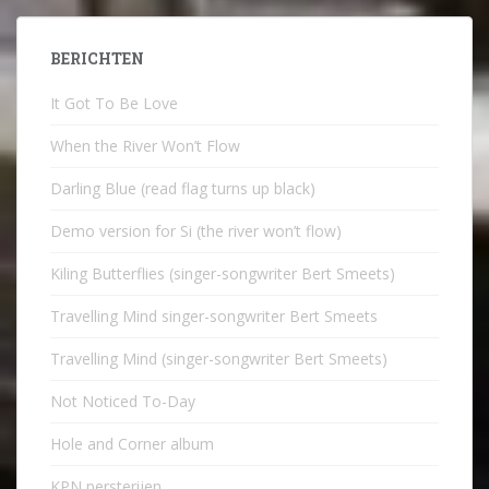
BERICHTEN
It Got To Be Love
When the River Won’t Flow
Darling Blue (read flag turns up black)
Demo version for Si (the river won’t flow)
Kiling Butterflies (singer-songwriter Bert Smeets)
Travelling Mind singer-songwriter Bert Smeets
Travelling Mind (singer-songwriter Bert Smeets)
Not Noticed To-Day
Hole and Corner album
KPN persterijen