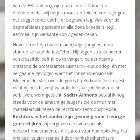
van de FBI ook nog zijn naam heeft. Ik kan me
herinneren dat wij netjes moesten knielen voor zijn graf,
het suggereerde dat hij er begraven lag, vlak voor de
begraafplaats passeerden alle dode broeders nog
eenmaal zijn vierkante kop / gedenkteken.
Höver stond zijn twee minderjarige jongens af en
stuurde ze naar de Jezuïeten. Hij begon straatkinderen
van diezelfde leeftijd op te vangen, echter daarna
ontstond de protestantse Bismarck-RKK oorlog, én met
vergaande gevolgen want het jongenspensionaat
Bleijerheide, vlak over de grens bij Kerkrade (het moest
dicht bij huis blijven) waar ik drie jaar jubelend mocht
verblijven, werd gesticht!
Sadist Alphons
betaal ik nog
steeds voor de amechtige leugens die de man met
martelaarsblik tegen de rechtbank tentoonspreidde.
Rechters in het zuiden zijn gevoelig voor treurige
geestelijken
, zij vergeven die even snel als
beeldschone studentes die jatten voor hun opleiding. Na
drie keer te zijn gesnaaid door winkelrechercheurs