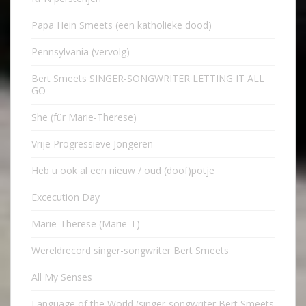
Papa Hein Smeets (een katholieke dood)
Pennsylvania (vervolg)
Bert Smeets SINGER-SONGWRITER LETTING IT ALL
GO
She (für Marie-Therese)
Vrije Progressieve Jongeren
Heb u ook al een nieuw / oud (doof)potje
Excecution Day
Marie-Therese (Marie-T)
Wereldrecord singer-songwriter Bert Smeets
All My Senses
Language of the World (singer-songwriter Bert Smeets