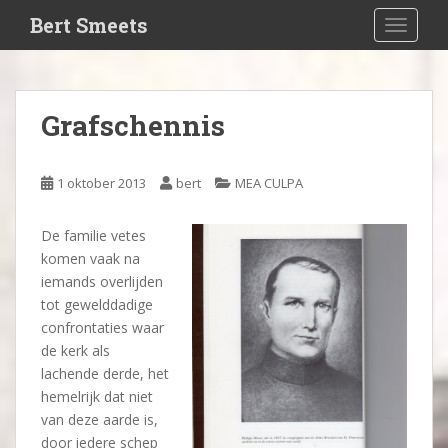
S
Bert Smeets
TOGGLE
k
i
p
t
Grafschennis
o
m
a
1 oktober 2013
bert
MEA CULPA
i
n
De familie vetes
c
komen vaak na
o
iemands overlijden
n
tot gewelddadige
t
confrontaties waar
e
de kerk als
n
lachende derde, het
t
hemelrijk dat niet
van deze aarde is,
door iedere schep