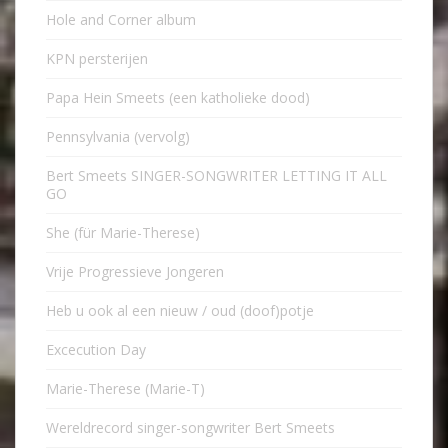
Hole and Corner album
KPN persterijen
Papa Hein Smeets (een katholieke dood)
Pennsylvania (vervolg)
Bert Smeets SINGER-SONGWRITER LETTING IT ALL
GO
She (für Marie-Therese)
Vrije Progressieve Jongeren
Heb u ook al een nieuw / oud (doof)potje
Excecution Day
Marie-Therese (Marie-T)
Wereldrecord singer-songwriter Bert Smeets