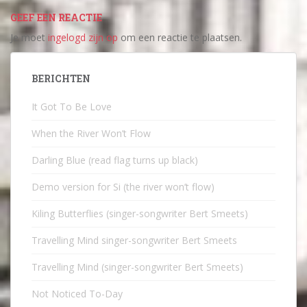
GEEF EEN REACTIE
Je moet
ingelogd zijn op
om een reactie te plaatsen.
BERICHTEN
It Got To Be Love
When the River Won’t Flow
Darling Blue (read flag turns up black)
Demo version for Si (the river won’t flow)
Kiling Butterflies (singer-songwriter Bert Smeets)
Travelling Mind singer-songwriter Bert Smeets
Travelling Mind (singer-songwriter Bert Smeets)
Not Noticed To-Day