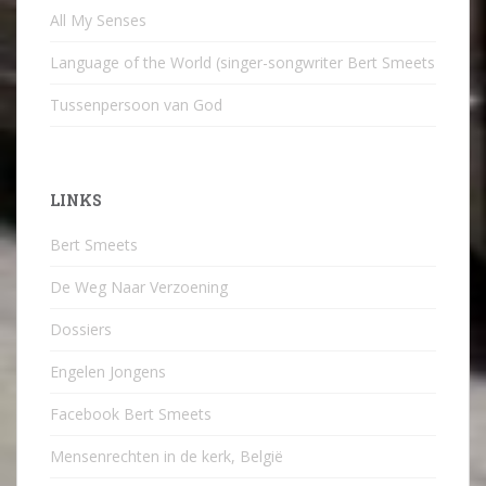
All My Senses
Language of the World (singer-songwriter Bert Smeets
Tussenpersoon van God
LINKS
Bert Smeets
De Weg Naar Verzoening
Dossiers
Engelen Jongens
Facebook Bert Smeets
Mensenrechten in de kerk, België