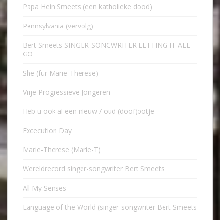
Papa Hein Smeets (een katholieke dood)
Pennsylvania (vervolg)
Bert Smeets SINGER-SONGWRITER LETTING IT ALL
GO
She (für Marie-Therese)
Vrije Progressieve Jongeren
Heb u ook al een nieuw / oud (doof)potje
Excecution Day
Marie-Therese (Marie-T)
Wereldrecord singer-songwriter Bert Smeets
All My Senses
Language of the World (singer-songwriter Bert Smeets