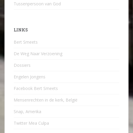
Tussenpersoon van God
LINKS
Bert Smeets
De Weg Naar Verzoening
Dossiers
Engelen Jongens
Facebook Bert Smeets
Mensenrechten in de kerk, België
Snap, Amerika
Twitter Mea Culpa