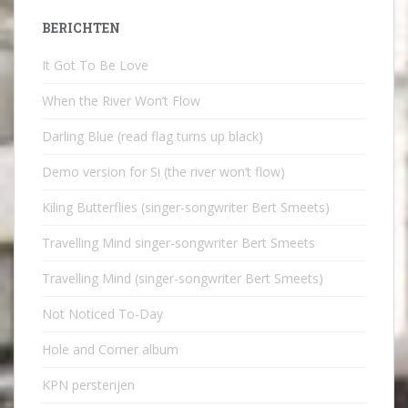
BERICHTEN
It Got To Be Love
When the River Won’t Flow
Darling Blue (read flag turns up black)
Demo version for Si (the river won’t flow)
Kiling Butterflies (singer-songwriter Bert Smeets)
Travelling Mind singer-songwriter Bert Smeets
Travelling Mind (singer-songwriter Bert Smeets)
Not Noticed To-Day
Hole and Corner album
KPN persterijen