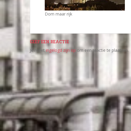
Dom maar rijk
GEEF EEN REACTIE
Je moet
ingelogd zijn op
om een reactie te plaatsen.