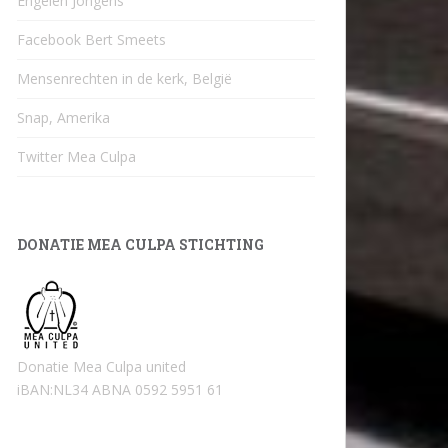
Engelen Jongens
Facebook Bert Smeets
Mensenrechten in de kerk, België
Snap, Amerika
Twitter Mea Culpa
DONATIE MEA CULPA STICHTING
Donatie Mea Culpa united
iBAN:NL34 ABNA 0592 5951 61