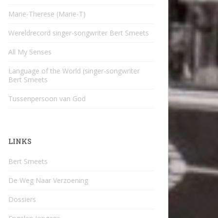
Marie-Therese (Marie-T)
Wereldrecord singer-songwriter Bert Smeets
All My Senses
Language of the World (singer-songwriter
Bert Smeets
Tussenpersoon van God
LINKS
Bert Smeets
De Weg Naar Verzoening
Dossiers