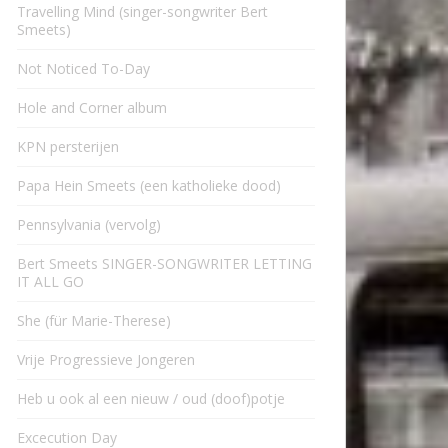
Travelling Mind (singer-songwriter Bert
Smeets)
Not Noticed To-Day
Hole and Corner album
KPN persterijen
Papa Hein Smeets (een katholieke dood)
Pennsylvania (vervolg)
Bert Smeets SINGER-SONGWRITER LETTING
IT ALL GO
She (für Marie-Therese)
Vrije Progressieve Jongeren
Heb u ook al een nieuw / oud (doof)potje
Excecution Day