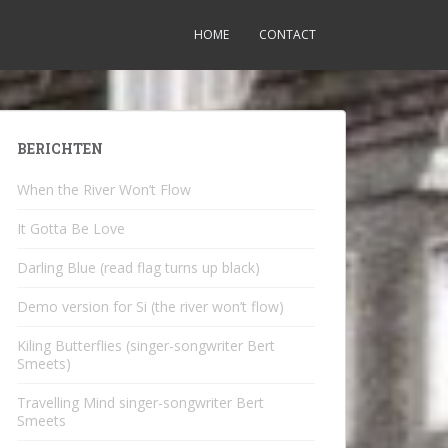
HOME
CONTACT
BERICHTEN
When the River Won’t Flow
It Gotta Be Love
Darling Blue (read flag turns up black)
Demo version for Si (the river won’t flow)
Kiling Butterflies (singer-songwriter Bert
Smeets)
Travelling Mind singer-songwriter Bert
Smeets