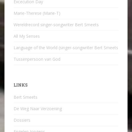
Excecution Day
Marie-Therese (Marie-T)
Wereldrecord singer-songwriter Bert Smeets
All My Senses
Language of the World (singer-songwriter Bert Smeets
Tussenpersoon van God
LINKS
Bert Smeets
De Weg Naar Verzoening
Dossiers
Engelen Jongens