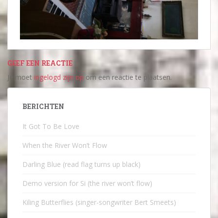
GEEF EEN REACTIE
Je moet
ingelogd zijn op
om een reactie te plaatsen.
BERICHTEN
It Got To Be Love
When the River Won’t Flow
Darling Blue (read flag turns up black)
Demo version for Si (the river won’t flow)
Kiling Butterflies (singer-songwriter Bert Smeets)