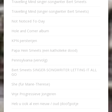
Travelling Mind singer-songwriter Bert Smeets
Travelling Mind (singer-songwriter Bert Smeets)
Not Noticed To-Day
Hole and Corner album
KPN persterijen
Papa Hein Smeets (een katholieke dood)
Pennsylvania (vervolg)
Bert Smeets SINGER-SONGWRITER LETTING IT ALL
GO
She (für Marie-Therese)
Vrije Progressieve Jongeren
Heb u ook al een nieuw / oud (doof)potje