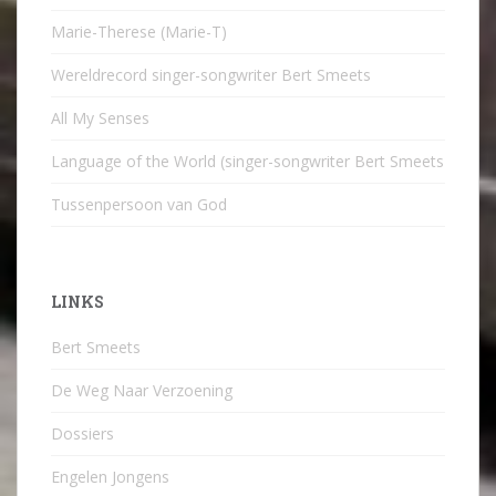
Marie-Therese (Marie-T)
Wereldrecord singer-songwriter Bert Smeets
All My Senses
Language of the World (singer-songwriter Bert Smeets
Tussenpersoon van God
LINKS
Bert Smeets
De Weg Naar Verzoening
Dossiers
Engelen Jongens