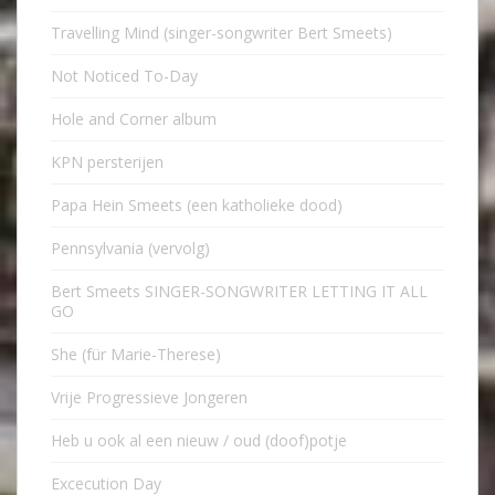
Travelling Mind (singer-songwriter Bert Smeets)
Not Noticed To-Day
Hole and Corner album
KPN persterijen
Papa Hein Smeets (een katholieke dood)
Pennsylvania (vervolg)
Bert Smeets SINGER-SONGWRITER LETTING IT ALL
GO
She (für Marie-Therese)
Vrije Progressieve Jongeren
Heb u ook al een nieuw / oud (doof)potje
Excecution Day