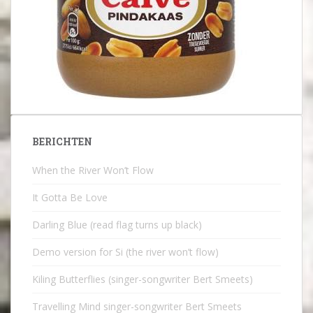
BERICHTEN
When the River Won’t Flow
It Gotta Be Love
Darling Blue (read flag turns up black)
Demo version for Si (the river won’t flow)
Kiling Butterflies (singer-songwriter Bert Smeets)
Travelling Mind singer-songwriter Bert Smeets