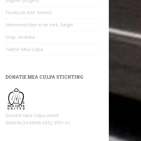
Engelen Jongens
Facebook Bert Smeets
Mensenrechten in de kerk, België
Snap, Amerika
Twitter Mea Culpa
DONATIE MEA CULPA STICHTING
Donatie Mea Culpa united
iBAN:NL34 ABNA 0592 5951 61