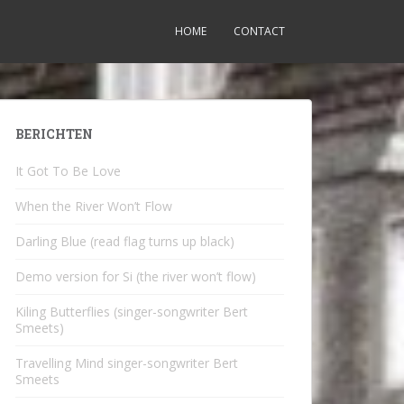
HOME
CONTACT
BERICHTEN
It Got To Be Love
When the River Won’t Flow
Darling Blue (read flag turns up black)
Demo version for Si (the river won’t flow)
Kiling Butterflies (singer-songwriter Bert
Smeets)
Travelling Mind singer-songwriter Bert
Smeets