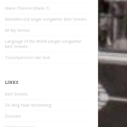
Marie-Therese (Marie-T)
Wereldrecord singer-songwriter Bert Smeets
All My Senses
Language of the World (singer-songwriter
Bert Smeets
Tussenpersoon van God
LINKS
Bert Smeets
De Weg Naar Verzoening
Dossiers