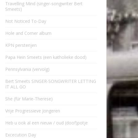
Travelling Mind (singer-songwriter Bert
Smeets)
Not Noticed To-Day
Hole and Corner album
KPN persterijen
Papa Hein Smeets (een katholieke dood)
Pennsylvania (vervolg)
Bert Smeets SINGER-SONGWRITER LETTING
IT ALL GO
She (für Marie-Therese)
Vrije Progressieve Jongeren
Heb u ook al een nieuw / oud (doof)potje
Excecution Day