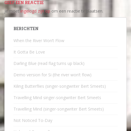
GEEF EEN REACTIE
Je moet
ingelogd zijn op
om een reactie te plaatsen.
BERICHTEN
When the River Won’t Flow
It Gotta Be Love
Darling Blue (read flag turns up black)
Demo version for Si (the river won’t flow)
Kiling Butterflies (singer-songwriter Bert Smeets)
Travelling Mind singer-songwriter Bert Smeets
Travelling Mind (singer-songwriter Bert Smeets)
Not Noticed To-Day