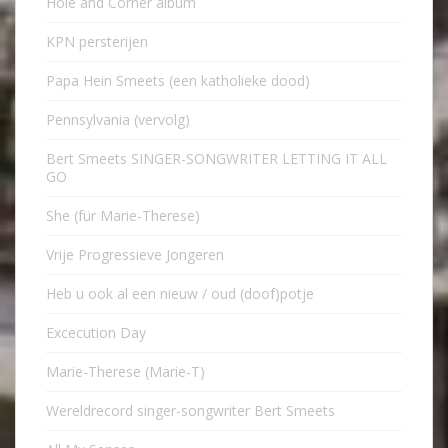
Hole and Corner album
KPN persterijen
Papa Hein Smeets (een katholieke dood)
Pennsylvania (vervolg)
Bert Smeets SINGER-SONGWRITER LETTING IT ALL
GO
She (für Marie-Therese)
Vrije Progressieve Jongeren
Heb u ook al een nieuw / oud (doof)potje
Excecution Day
Marie-Therese (Marie-T)
Wereldrecord singer-songwriter Bert Smeets