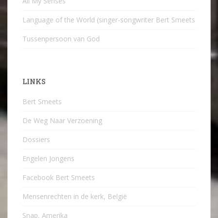
All My Senses
Language of the World (singer-songwriter Bert Smeets
Tussenpersoon van God
LINKS
Bert Smeets
De Weg Naar Verzoening
Dossiers
Engelen Jongens
Facebook Bert Smeets
Mensenrechten in de kerk, België
Snap, Amerika