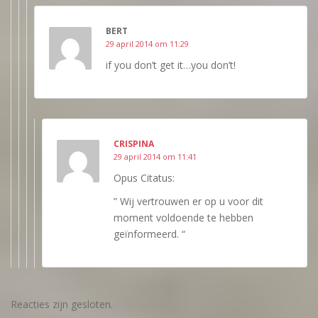
BERT
29 april 2014 om 11:29
if you don’t get it…you don’t!
CRISPINA
29 april 2014 om 11:41
Opus Citatus:
” Wij vertrouwen er op u voor dit
moment voldoende te hebben
geïnformeerd. “
Reacties zijn gesloten.