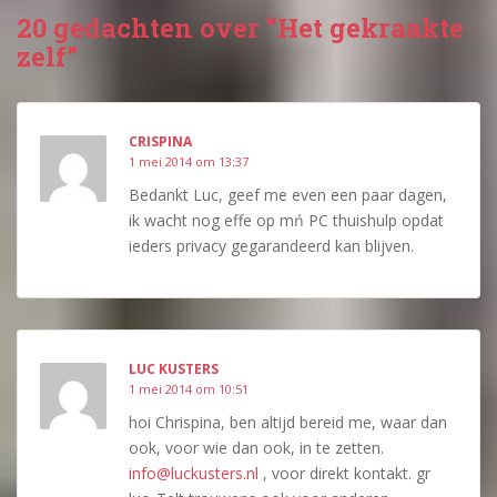
20 gedachten over “Het gekraakte
zelf”
CRISPINA
1 mei 2014 om 13:37
Bedankt Luc, geef me even een paar dagen,
ik wacht nog effe op mń PC thuishulp opdat
ieders privacy gegarandeerd kan blijven.
LUC KUSTERS
1 mei 2014 om 10:51
hoi Chrispina, ben altijd bereid me, waar dan
ook, voor wie dan ook, in te zetten.
info@luckusters.nl
, voor direkt kontakt. gr