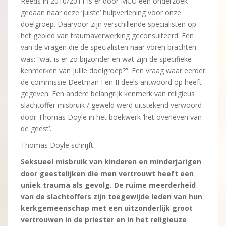
Reeds in 2010/2011 is er door MCU een onderzoek
gedaan naar deze ‘juiste’ hulpverlening voor onze
doelgroep. Daarvoor zijn verschillende specialisten op
het gebied van traumaverwerking geconsulteerd. Een
van de vragen die de specialisten naar voren brachten
was: “wat is er zo bijzonder en wat zijn de specifieke
kenmerken van jullie doelgroep?”. Een vraag waar eerder
de commissie Deetman I en II deels antwoord op heeft
gegeven. Een andere belangrijk kenmerk van religieus
slachtoffer misbruik / geweld werd uitstekend verwoord
door Thomas Doyle in het boekwerk ‘het overleven van
de geest’.
Thomas Doyle schrijft:
Seksueel misbruik van kinderen en minderjarigen
door geestelijken die men vertrouwt heeft een
uniek trauma als gevolg. De ruime meerderheid
van de slachtoffers zijn toegewijde leden van hun
kerkgemeenschap met een uitzonderlijk groot
vertrouwen in de priester en in het religieuze