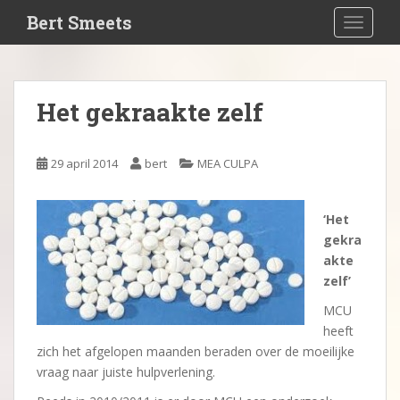
S
Bert Smeets
TOGGLE
k
i
p
t
Het gekraakte zelf
o
m
a
29 april 2014
bert
MEA CULPA
i
n
c
‘Het
o
gekra
n
akte
t
zelf’
e
MCU
n
heeft
t
zich het afgelopen maanden beraden over de moeilijke
vraag naar juiste hulpverlening.