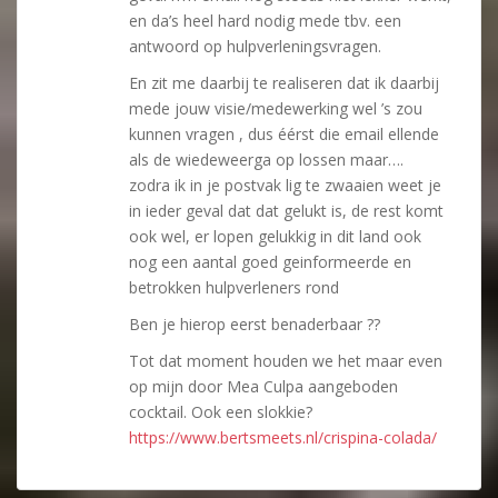
en da’s heel hard nodig mede tbv. een
antwoord op hulpverleningsvragen.
En zit me daarbij te realiseren dat ik daarbij
mede jouw visie/medewerking wel ’s zou
kunnen vragen , dus éérst die email ellende
als de wiedeweerga op lossen maar….
zodra ik in je postvak lig te zwaaien weet je
in ieder geval dat dat gelukt is, de rest komt
ook wel, er lopen gelukkig in dit land ook
nog een aantal goed geinformeerde en
betrokken hulpverleners rond
Ben je hierop eerst benaderbaar ??
Tot dat moment houden we het maar even
op mijn door Mea Culpa aangeboden
cocktail. Ook een slokkie?
https://www.bertsmeets.nl/crispina-colada/