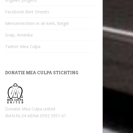
Engelen Jongens
Facebook Bert Smeets
Mensenrechten in de kerk, België
Snap, Amerika
Twitter Mea Culpa
DONATIE MEA CULPA STICHTING
Donatie Mea Culpa united
iBAN:NL34 ABNA 0592 5951 61