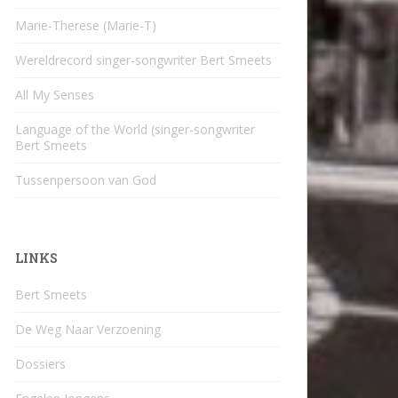
Marie-Therese (Marie-T)
Wereldrecord singer-songwriter Bert Smeets
All My Senses
Language of the World (singer-songwriter
Bert Smeets
Tussenpersoon van God
LINKS
Bert Smeets
De Weg Naar Verzoening
Dossiers