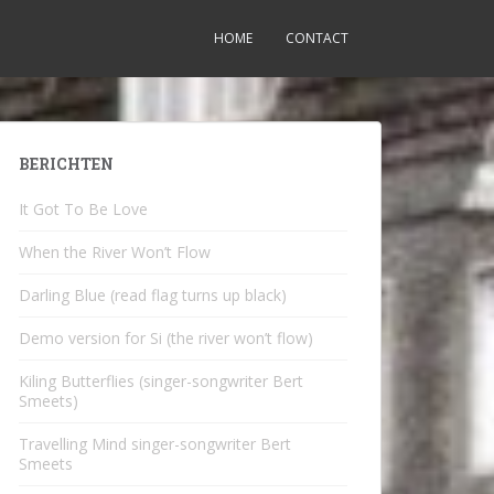
HOME
CONTACT
BERICHTEN
It Got To Be Love
When the River Won’t Flow
Darling Blue (read flag turns up black)
Demo version for Si (the river won’t flow)
Kiling Butterflies (singer-songwriter Bert
Smeets)
Travelling Mind singer-songwriter Bert
Smeets