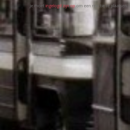
Je moet
ingelogd zijn op
om een reactie te plaatsen.