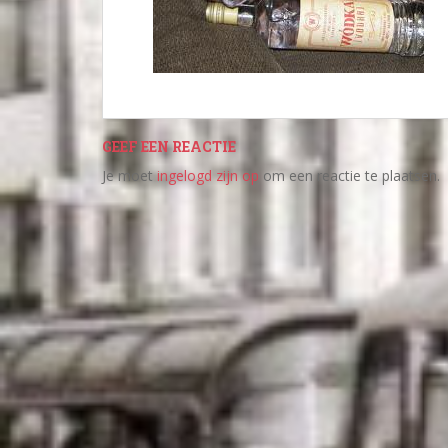
GEEF EEN REACTIE
Je moet
ingelogd zijn op
om een reactie te plaatsen.