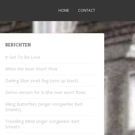
HOME
CONTACT
BERICHTEN
It Got To Be Love
When the River Won’t Flow
Darling Blue (read flag turns up black)
Demo version for Si (the river won’t flow)
Kiling Butterflies (singer-songwriter Bert
Smeets)
Travelling Mind singer-songwriter Bert
Smeets