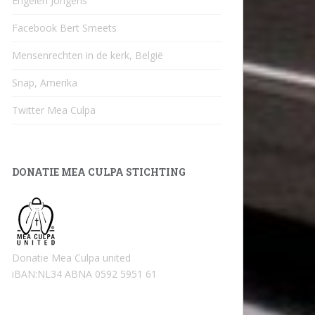
Engelen Jongens
Facebook Bert Smeets
Mensenrechten in de kerk, België
Snap, Amerika
Twitter Mea Culpa
DONATIE MEA CULPA STICHTING
Donatie Mea Culpa united
iBAN:NL34 ABNA 0592 5951 61