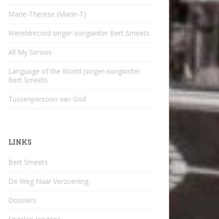
Marie-Therese (Marie-T)
Wereldrecord singer-songwriter Bert Smeets
All My Senses
Language of the World (singer-songwriter
Bert Smeets
Tussenpersoon van God
LINKS
Bert Smeets
De Weg Naar Verzoening
Dossiers