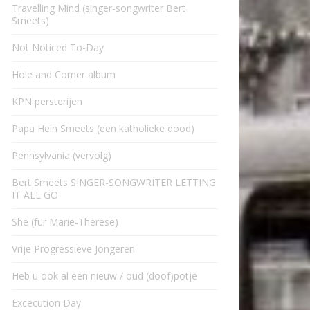
Travelling Mind (singer-songwriter Bert
Smeets)
Not Noticed To-Day
Hole and Corner album
KPN persterijen
Papa Hein Smeets (een katholieke dood)
Pennsylvania (vervolg)
Bert Smeets SINGER-SONGWRITER LETTING
IT ALL GO
She (für Marie-Therese)
Vrije Progressieve Jongeren
Heb u ook al een nieuw / oud (doof)potje
Excecution Day