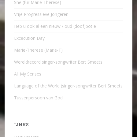
She (für Marie-Therese)
Vrije Progressieve Jongeren
Heb u ook al een nieuw / oud (doof)potje
Excecution Day
Marie-Therese (Marie-T)
Wereldrecord singer-songwriter Bert Smeets
All My Senses
Language of the World (singer-songwriter Bert Smeets
Tussenpersoon van God
LINKS