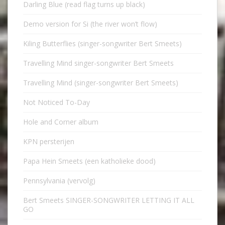
Darling Blue (read flag turns up black)
Demo version for Si (the river won’t flow)
Kiling Butterflies (singer-songwriter Bert Smeets)
Travelling Mind singer-songwriter Bert Smeets
Travelling Mind (singer-songwriter Bert Smeets)
Not Noticed To-Day
Hole and Corner album
KPN persterijen
Papa Hein Smeets (een katholieke dood)
Pennsylvania (vervolg)
Bert Smeets SINGER-SONGWRITER LETTING IT ALL
GO