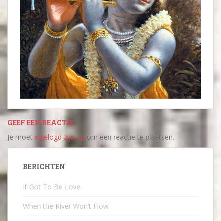
GEEF EEN REACTIE
Je moet
ingelogd zijn op
om een reactie te plaatsen.
BERICHTEN
It Got To Be Love
When the River Won’t Flow