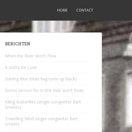
HOME
CONTACT
BERICHTEN
When the River Won’t Flow
It Gotta Be Love
Darling Blue (read flag turns up black)
Demo version for Si (the river won’t flow)
Kiling Butterflies (singer-songwriter Bert
Smeets)
Travelling Mind singer-songwriter Bert
Smeets