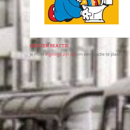
GEEF EEN REACTIE
Je moet
ingelogd zijn op
om een reactie te plaatsen.