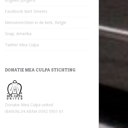
Engelen Jongens
Facebook Bert Smeets
Mensenrechten in de kerk, België
Snap, Amerika
Twitter Mea Culpa
DONATIE MEA CULPA STICHTING
Donatie Mea Culpa united
iBAN:NL34 ABNA 0592 5951 61