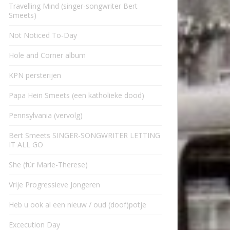
Travelling Mind (singer-songwriter Bert
Smeets)
Not Noticed To-Day
Hole and Corner album
KPN persterijen
Papa Hein Smeets (een katholieke dood)
Pennsylvania (vervolg)
Bert Smeets SINGER-SONGWRITER LETTING
IT ALL GO
She (für Marie-Therese)
Vrije Progressieve Jongeren
Heb u ook al een nieuw / oud (doof)potje
Excecution Day