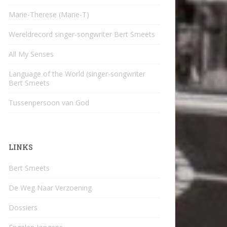
Marie-Therese (Marie-T)
Wereldrecord singer-songwriter Bert Smeets
All My Senses
Language of the World (singer-songwriter
Bert Smeets
Tussenpersoon van God
LINKS
Bert Smeets
De Weg Naar Verzoening
Dossiers