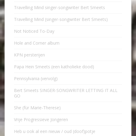
Travelling Mind singer-songwriter Bert Smeets
Travelling Mind (singer-songwriter Bert Smeets)
Not Noticed To-Day
Hole and Corner album
KPN persterijen
Papa Hein Smeets (een katholieke dood)
Pennsylvania (vervolg)
Bert Smeets SINGER-SONGWRITER LETTING IT ALL
GO
She (für Marie-Therese)
Vrije Progressieve Jongeren
Heb u ook al een nieuw / oud (doof)potje