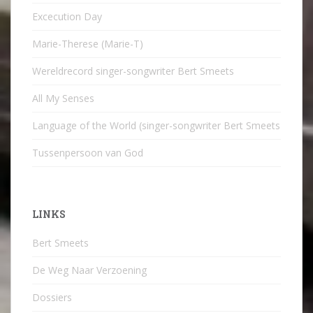
Excecution Day
Marie-Therese (Marie-T)
Wereldrecord singer-songwriter Bert Smeets
All My Senses
Language of the World (singer-songwriter Bert Smeets
Tussenpersoon van God
LINKS
Bert Smeets
De Weg Naar Verzoening
Dossiers