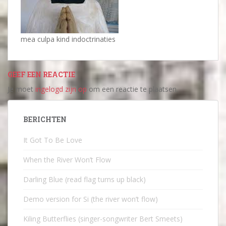
mea culpa kind indoctrinaties
GEEF EEN REACTIE
Je moet
ingelogd zijn op
om een reactie te plaatsen.
BERICHTEN
It Got To Be Love
When the River Won’t Flow
Darling Blue (read flag turns up black)
Demo version for Si (the river won’t flow)
Kiling Butterflies (singer-songwriter Bert Smeets)