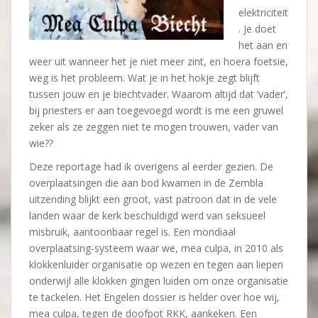
elektriciteit
. Je doet
het aan en
weer uit wanneer het je niet meer zint, en hoera foetsie,
weg is het probleem. Wat je in het hokje zegt blijft
tussen jouw en je biechtvader. Waarom altijd dat ‘vader’,
bij priesters er aan toegevoegd wordt is me een gruwel
zeker als ze zeggen niet te mogen trouwen, vader van
wie??
Deze reportage had ik overigens al eerder gezien. De
overplaatsingen die aan bod kwamen in de Zembla
uitzending blijkt een groot, vast patroon dat in de vele
landen waar de kerk beschuldigd werd van seksueel
misbruik, aantoonbaar regel is. Een mondiaal
overplaatsing-systeem waar we, mea culpa, in 2010 als
klokkenluider organisatie op wezen en tegen aan liepen
onderwijl alle klokken gingen luiden om onze organisatie
te tackelen. Het Engelen dossier is helder over hoe wij,
mea culpa, tegen de doofpot RKK, aankeken. Een