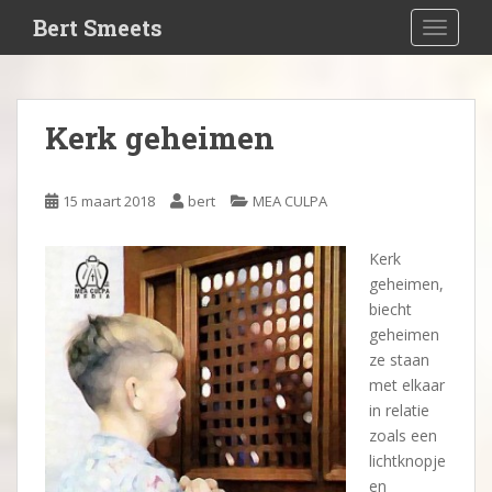
S
Bert Smeets
TOGGLE
k
i
p
t
Kerk geheimen
o
m
a
15 maart 2018
bert
MEA CULPA
i
n
Kerk
c
geheimen,
o
biecht
n
geheimen
t
ze staan
e
met elkaar
n
in relatie
t
zoals een
lichtknopje
en