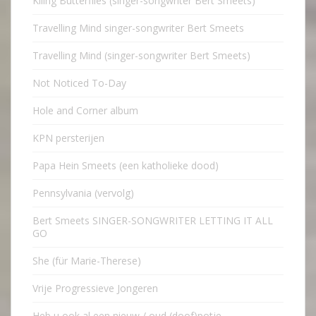
Kiling Butterflies (singer-songwriter Bert Smeets)
Travelling Mind singer-songwriter Bert Smeets
Travelling Mind (singer-songwriter Bert Smeets)
Not Noticed To-Day
Hole and Corner album
KPN persterijen
Papa Hein Smeets (een katholieke dood)
Pennsylvania (vervolg)
Bert Smeets SINGER-SONGWRITER LETTING IT ALL
GO
She (für Marie-Therese)
Vrije Progressieve Jongeren
Heb u ook al een nieuw / oud (doof)potje