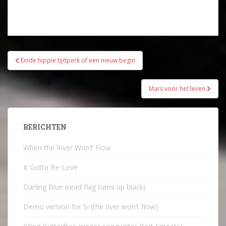
Bericht
Einde hippie tijdperk of een nieuw begin
navigatie
Mars voor het leven
BERICHTEN
When the River Won’t Flow
It Gotta Be Love
Darling Blue (read flag turns up black)
Demo version for Si (the river won’t flow)