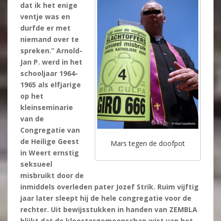
dat ik het enige
ventje was en
durfde er met
niemand over te
spreken.” Arnold-
Jan P. werd in het
schooljaar 1964-
1965 als elfjarige
op het
kleinseminarie
van de
Congregatie van
de Heilige Geest
Mars tegen de doofpot
in Weert ernstig
seksueel
misbruikt door de
inmiddels overleden pater Jozef Strik. Ruim vijftig
jaar later sleept hij de hele congregatie voor de
rechter. Uit bewijsstukken in handen van ZEMBLA
blijkt dat de kloostergemeenschap wist van het