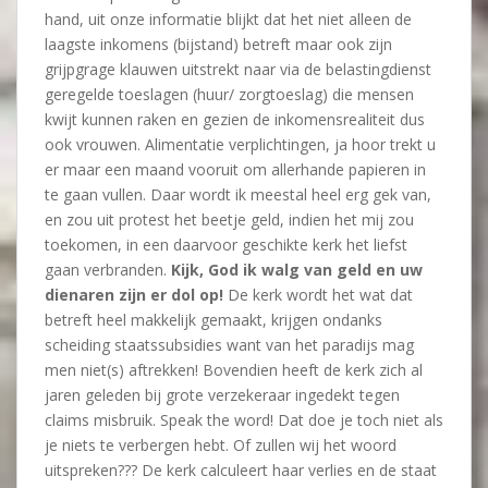
hand, uit onze informatie blijkt dat het niet alleen de
laagste inkomens (bijstand) betreft maar ook zijn
grijpgrage klauwen uitstrekt naar via de belastingdienst
geregelde toeslagen (huur/ zorgtoeslag) die mensen
kwijt kunnen raken en gezien de inkomensrealiteit dus
ook vrouwen. Alimentatie verplichtingen, ja hoor trekt u
er maar een maand vooruit om allerhande papieren in
te gaan vullen. Daar wordt ik meestal heel erg gek van,
en zou uit protest het beetje geld, indien het mij zou
toekomen, in een daarvoor geschikte kerk het liefst
gaan verbranden.
Kijk, God ik walg van geld en uw
dienaren zijn er dol op!
De kerk wordt het wat dat
betreft heel makkelijk gemaakt, krijgen ondanks
scheiding staatssubsidies want van het paradijs mag
men niet(s) aftrekken! Bovendien heeft de kerk zich al
jaren geleden bij grote verzekeraar ingedekt tegen
claims misbruik. Speak the word! Dat doe je toch niet als
je niets te verbergen hebt. Of zullen wij het woord
uitspreken??? De kerk calculeert haar verlies en de staat