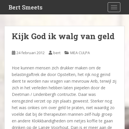
S
Bert Smeets
TOGGLE
k
i
p
t
Kijk God ik walg van geld
o
m
a
24 februari 2012
bert
MEA CULPA
i
n
Hoe kunnen mensen zich drukker maken om de
c
belastingaftrek die door Opstelten, het rijk nog geïnd
o
dient te worden nav vragen van mevrouw Arib, terwijl zij
n
zich in het verleden hebben laten piepelen door de
t
Deetman / Lindenbergh contructie. Daar was
e
eensgezind verzet op zijn plaats geweest. Sterker nog
n
het was onkies om over geld te praten, niet waardig zo
t
voelde dat bij de therapeuten mannen-zelf-hulp groep
en andere Klokkbandigheden om netjes koffie te gaan
drinken op de Lange Voorhout. Dan is er meer aan de