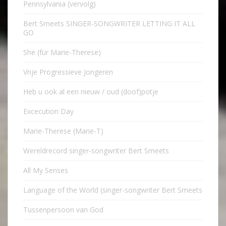
Pennsylvania (vervolg)
Bert Smeets SINGER-SONGWRITER LETTING IT ALL
GO
She (für Marie-Therese)
Vrije Progressieve Jongeren
Heb u ook al een nieuw / oud (doof)potje
Excecution Day
Marie-Therese (Marie-T)
Wereldrecord singer-songwriter Bert Smeets
All My Senses
Language of the World (singer-songwriter Bert Smeets
Tussenpersoon van God