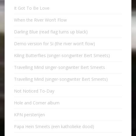
It Got To Be Love
When the River Won’t Flow
Darling Blue (read flag turns up black)
Demo version for Si (the river won’t flow)
Kiling Butterflies (singer-songwriter Bert Smeets)
Travelling Mind singer-songwriter Bert Smeets
Travelling Mind (singer-songwriter Bert Smeets)
Not Noticed To-Day
Hole and Corner album
KPN persterijen
Papa Hein Smeets (een katholieke dood)