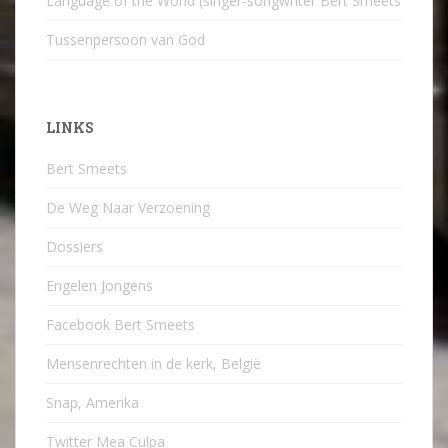
Language of the World (singer-songwriter Bert Smeets
Tussenpersoon van God
LINKS
Bert Smeets
De Weg Naar Verzoening
Dossiers
Engelen Jongens
Facebook Bert Smeets
Mensenrechten in de kerk, België
Snap, Amerika
Twitter Mea Culpa