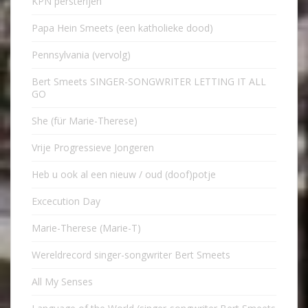
KPN persterijen
Papa Hein Smeets (een katholieke dood)
Pennsylvania (vervolg)
Bert Smeets SINGER-SONGWRITER LETTING IT ALL
GO
She (für Marie-Therese)
Vrije Progressieve Jongeren
Heb u ook al een nieuw / oud (doof)potje
Excecution Day
Marie-Therese (Marie-T)
Wereldrecord singer-songwriter Bert Smeets
All My Senses