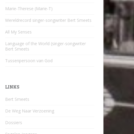
Marie-Therese (Marie-T)
Wereldrecord singer-songwriter Bert Smeets
All My Senses
Language of the World (singer-songwriter
Bert Smeets
Tussenpersoon van God
LINKS
Bert Smeets
De Weg Naar Verzoening
Dossiers