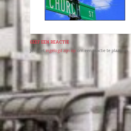
GEEF EEN REACTIE
Je moet
ingelogd zijn op
om een reactie te plaatsen.