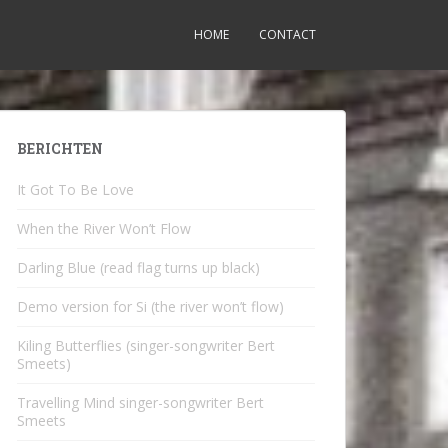
HOME
CONTACT
BERICHTEN
It Got To Be Love
When the River Won’t Flow
Darling Blue (read flag turns up black)
Demo version for Si (the river won’t flow)
Kiling Butterflies (singer-songwriter Bert
Smeets)
Travelling Mind singer-songwriter Bert
Smeets