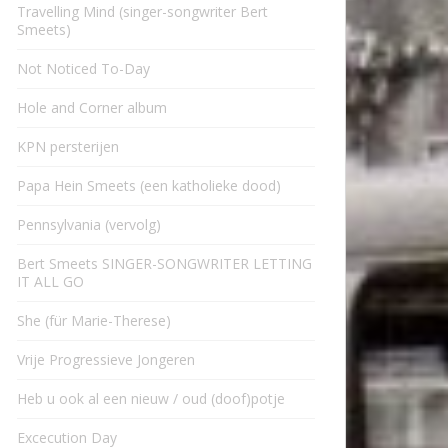
Travelling Mind (singer-songwriter Bert
Smeets)
Not Noticed To-Day
Hole and Corner album
KPN persterijen
Papa Hein Smeets (een katholieke dood)
Pennsylvania (vervolg)
Bert Smeets SINGER-SONGWRITER LETTING
IT ALL GO
She (für Marie-Therese)
Vrije Progressieve Jongeren
Heb u ook al een nieuw / oud (doof)potje
Excecution Day