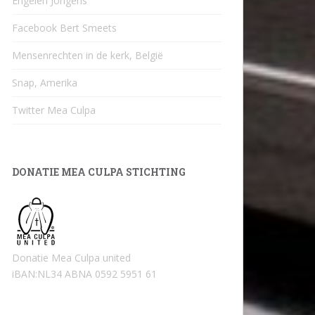
Engelen Jongens
Facebook Bert Smeets
Mensenrechten in de kerk, België
Snap, Amerika
Twitter Mea Culpa
DONATIE MEA CULPA STICHTING
Donatie Mea Culpa united
iBAN:NL34 ABNA 0592 5951 61