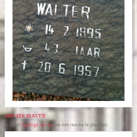
GEEF EEN REACTIE
Je moet
ingelogd zijn op
om een reactie te plaatsen.