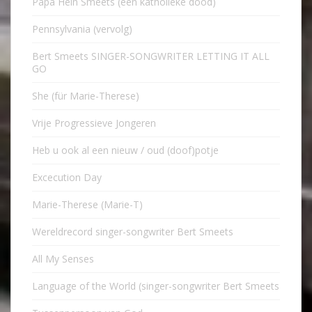
Papa Hein Smeets (een katholieke dood)
Pennsylvania (vervolg)
Bert Smeets SINGER-SONGWRITER LETTING IT ALL
GO
She (für Marie-Therese)
Vrije Progressieve Jongeren
Heb u ook al een nieuw / oud (doof)potje
Excecution Day
Marie-Therese (Marie-T)
Wereldrecord singer-songwriter Bert Smeets
All My Senses
Language of the World (singer-songwriter Bert Smeets