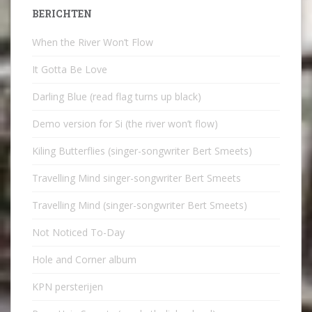
BERICHTEN
When the River Won’t Flow
It Gotta Be Love
Darling Blue (read flag turns up black)
Demo version for Si (the river won’t flow)
Kiling Butterflies (singer-songwriter Bert Smeets)
Travelling Mind singer-songwriter Bert Smeets
Travelling Mind (singer-songwriter Bert Smeets)
Not Noticed To-Day
Hole and Corner album
KPN persterijen