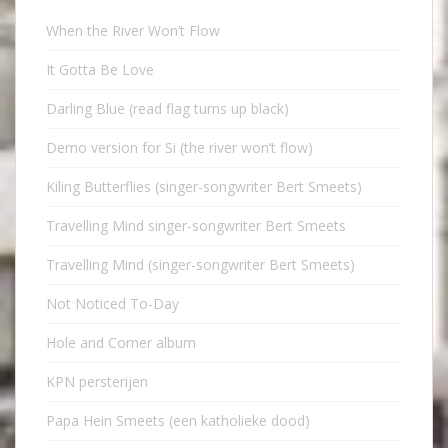
When the River Won’t Flow
It Gotta Be Love
Darling Blue (read flag turns up black)
Demo version for Si (the river won’t flow)
Kiling Butterflies (singer-songwriter Bert Smeets)
Travelling Mind singer-songwriter Bert Smeets
Travelling Mind (singer-songwriter Bert Smeets)
Not Noticed To-Day
Hole and Corner album
KPN persterijen
Papa Hein Smeets (een katholieke dood)