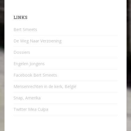
LINKS
Bert Smeets
De Weg Naar Verzoening
Dossiers
Engelen Jongens
Facebook Bert Smeets
Mensenrechten in de kerk, België
Snap, Amerika
Twitter Mea Culpa