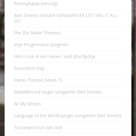
Pennsylvania (vervolg)
Bert Smeets SINGER-SONGWRITER LETTING IT ALL
GO
She (für Marie-Therese)
Vrije Progressieve Jongeren
Heb u ook al een nieuw / oud (doof)potje
Excecution Day
Marie-Therese (Marie-T)
Wereldrecord singer-songwriter Bert Smeets
All My Senses
Language of the World (singer-songwriter Bert Smeets
Tussenpersoon van God