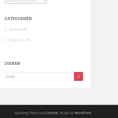
Archief
CATEGORIEËN
Archief MC
MEA CULPA
ZOEKEN
Zoek
naar:
sparkling Thema van
Colorlib
, draait op
WordPress