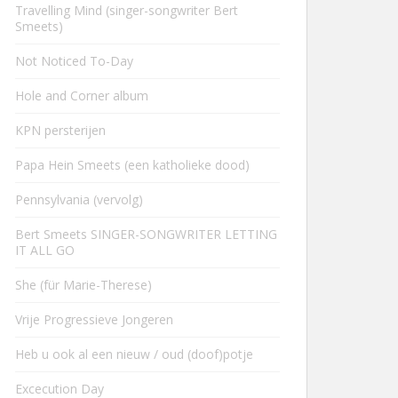
Travelling Mind (singer-songwriter Bert
Smeets)
Not Noticed To-Day
Hole and Corner album
KPN persterijen
Papa Hein Smeets (een katholieke dood)
Pennsylvania (vervolg)
Bert Smeets SINGER-SONGWRITER LETTING
IT ALL GO
She (für Marie-Therese)
Vrije Progressieve Jongeren
Heb u ook al een nieuw / oud (doof)potje
Excecution Day