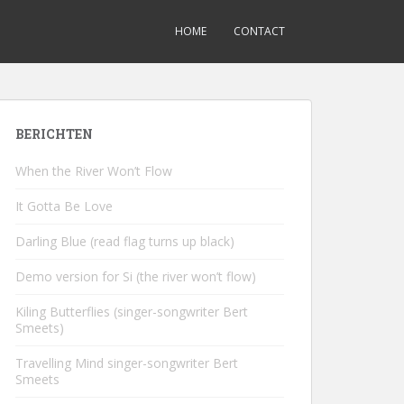
HOME
CONTACT
BERICHTEN
When the River Won’t Flow
It Gotta Be Love
Darling Blue (read flag turns up black)
Demo version for Si (the river won’t flow)
Kiling Butterflies (singer-songwriter Bert
Smeets)
Travelling Mind singer-songwriter Bert
Smeets