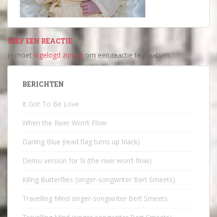
GEEF EEN REACTIE
Je moet
ingelogd zijn op
om een reactie te plaatsen.
BERICHTEN
It Got To Be Love
When the River Won’t Flow
Darling Blue (read flag turns up black)
Demo version for Si (the river won’t flow)
Kiling Butterflies (singer-songwriter Bert Smeets)
Travelling Mind singer-songwriter Bert Smeets