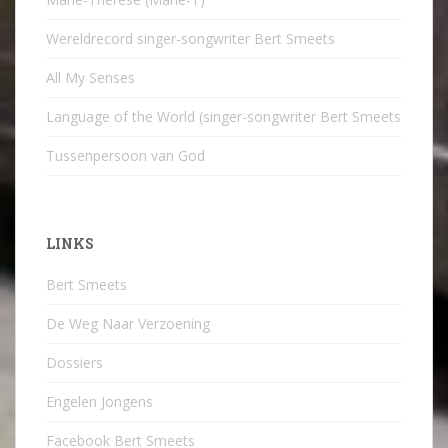
Wereldrecord singer-songwriter Bert Smeets
All My Senses
Language of the World (singer-songwriter Bert Smeets
Tussenpersoon van God
LINKS
Bert Smeets
De Weg Naar Verzoening
Dossiers
Engelen Jongens
Facebook Bert Smeets