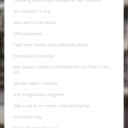
Travelling Mind (singer-songwriter Bert Smeets)
Not Noticed To-Day
Hole and Corner album
KPN persterijen
Papa Hein Smeets (een katholieke dood)
Pennsylvania (vervolg)
Bert Smeets SINGER-SONGWRITER LETTING IT ALL
GO
She (für Marie-Therese)
Vrije Progressieve Jongeren
Heb u ook al een nieuw / oud (doof)potje
Excecution Day
Marie-Therese (Marie-T)