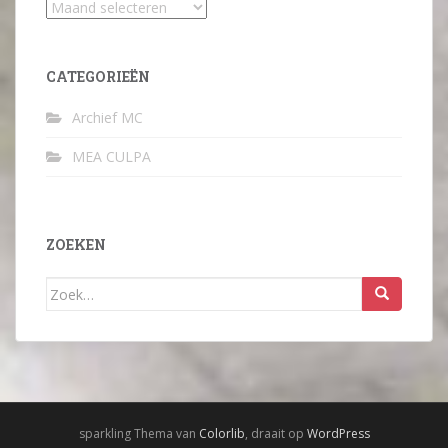
Archief
CATEGORIEËN
Archief MC
MEA CULPA
ZOEKEN
Zoek
naar:
sparkling Thema van
Colorlib
, draait op
WordPress