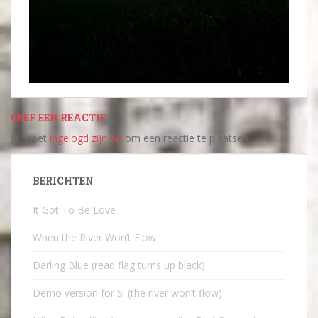
GEEF EEN REACTIE
Je moet
ingelogd zijn op
om een reactie te plaatsen.
BERICHTEN
It Got To Be Love
When the River Won’t Flow
Darling Blue (read flag turns up black)
Demo version for Si (the river won’t flow)