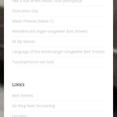
Heb u ook al een nieuw / oud (doof)potje
Excecution Day
Marie-Therese (Marie-T)
Wereldrecord singer-songwriter Bert Smeets
All My Senses
Language of the World (singer-songwriter Bert Smeets
Tussenpersoon van God
LINKS
Bert Smeets
De Weg Naar Verzoening
Dossiers