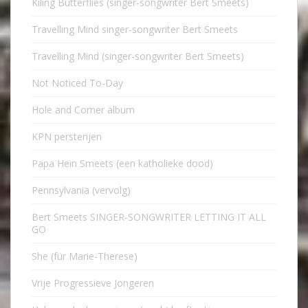
Kiling Butterflies (singer-songwriter Bert Smeets)
Travelling Mind singer-songwriter Bert Smeets
Travelling Mind (singer-songwriter Bert Smeets)
Not Noticed To-Day
Hole and Corner album
KPN persterijen
Papa Hein Smeets (een katholieke dood)
Pennsylvania (vervolg)
Bert Smeets SINGER-SONGWRITER LETTING IT ALL
GO
She (für Marie-Therese)
Vrije Progressieve Jongeren