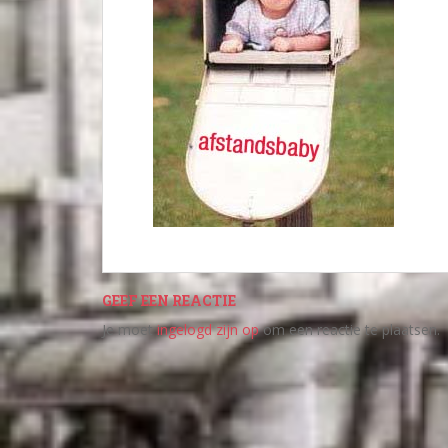
GEEF EEN REACTIE
Je moet
ingelogd zijn op
om een reactie te plaatsen.