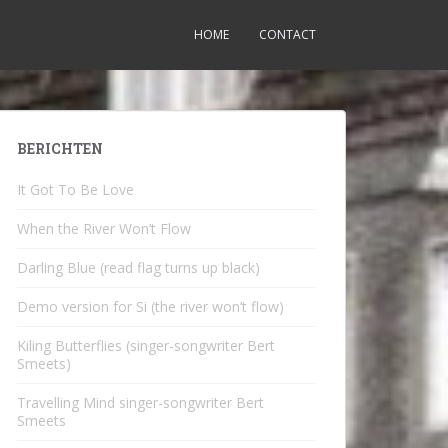
HOME
CONTACT
BERICHTEN
It Got To Be Love
When the River Won’t Flow
Darling Blue (read flag turns up black)
Demo version for Si (the river won’t flow)
Kiling Butterflies (singer-songwriter Bert
Smeets)
Travelling Mind singer-songwriter Bert
Smeets