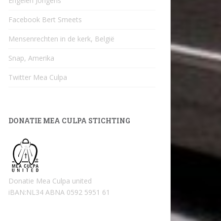
Engelen Jongens
Facebook Bert Smeets
Mensenrechten in de kerk, België
Snap, Amerika
Twitter Mea Culpa
DONATIE MEA CULPA STICHTING
Donatie Mea Culpa united
iBAN:NL34 ABNA 0592 5951 61