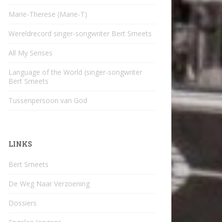
Marie-Therese (Marie-T)
Wereldrecord singer-songwriter Bert Smeets
All My Senses
Language of the World (singer-songwriter
Bert Smeets
Tussenpersoon van God
LINKS
Bert Smeets
De Weg Naar Verzoening
Dossiers