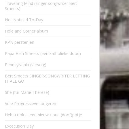
Travelling Mind (singer-songwriter Bert
Smeets)
Not Noticed To-Day
Hole and Corner album
KPN persterijen
Papa Hein Smeets (een katholieke dood)
Pennsylvania (vervolg)
Bert Smeets SINGER-SONGWRITER LETTING
IT ALL GO
She (für Marie-Therese)
Vrije Progressieve Jongeren
Heb u ook al een nieuw / oud (doof)potje
Excecution Day