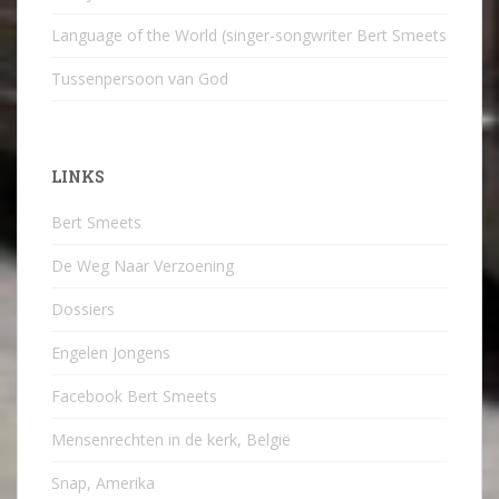
Language of the World (singer-songwriter Bert Smeets
Tussenpersoon van God
LINKS
Bert Smeets
De Weg Naar Verzoening
Dossiers
Engelen Jongens
Facebook Bert Smeets
Mensenrechten in de kerk, België
Snap, Amerika