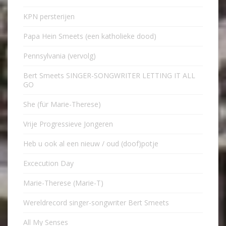
KPN persterijen
Papa Hein Smeets (een katholieke dood)
Pennsylvania (vervolg)
Bert Smeets SINGER-SONGWRITER LETTING IT ALL
GO
She (für Marie-Therese)
Vrije Progressieve Jongeren
Heb u ook al een nieuw / oud (doof)potje
Excecution Day
Marie-Therese (Marie-T)
Wereldrecord singer-songwriter Bert Smeets
All My Senses