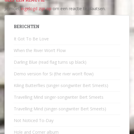
Je moet
ingelogd zijn op
om een reactie te plaatsen.
BERICHTEN
It Got To Be Love
When the River Won’t Flow
Darling Blue (read flag turns up black)
Demo version for Si (the river won’t flow)
Kiling Butterflies (singer-songwriter Bert Smeets)
Travelling Mind singer-songwriter Bert Smeets
Travelling Mind (singer-songwriter Bert Smeets)
Not Noticed To-Day
Hole and Corner album