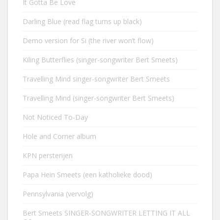
It Gotta Be Love
Darling Blue (read flag turns up black)
Demo version for Si (the river won’t flow)
Kiling Butterflies (singer-songwriter Bert Smeets)
Travelling Mind singer-songwriter Bert Smeets
Travelling Mind (singer-songwriter Bert Smeets)
Not Noticed To-Day
Hole and Corner album
KPN persterijen
Papa Hein Smeets (een katholieke dood)
Pennsylvania (vervolg)
Bert Smeets SINGER-SONGWRITER LETTING IT ALL