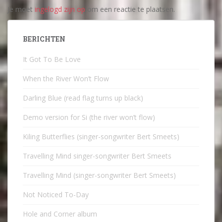
Je moet
ingelogd zijn op
om een reactie te plaatsen.
BERICHTEN
It Got To Be Love
When the River Won’t Flow
Darling Blue (read flag turns up black)
Demo version for Si (the river won’t flow)
Kiling Butterflies (singer-songwriter Bert Smeets)
Travelling Mind singer-songwriter Bert Smeets
Travelling Mind (singer-songwriter Bert Smeets)
Not Noticed To-Day
Hole and Corner album