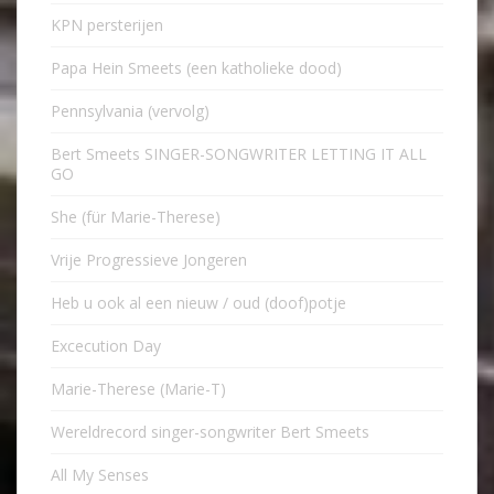
KPN persterijen
Papa Hein Smeets (een katholieke dood)
Pennsylvania (vervolg)
Bert Smeets SINGER-SONGWRITER LETTING IT ALL
GO
She (für Marie-Therese)
Vrije Progressieve Jongeren
Heb u ook al een nieuw / oud (doof)potje
Excecution Day
Marie-Therese (Marie-T)
Wereldrecord singer-songwriter Bert Smeets
All My Senses