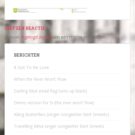
GEEF EEN REACTIE
Je moet
ingelogd zijn op
om een reactie te plaatsen.
BERICHTEN
It Got To Be Love
When the River Won’t Flow
Darling Blue (read flag turns up black)
Demo version for Si (the river won’t flow)
Kiling Butterflies (singer-songwriter Bert Smeets)
Travelling Mind singer-songwriter Bert Smeets