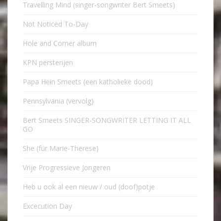
Travelling Mind (singer-songwriter Bert Smeets)
Not Noticed To-Day
Hole and Corner album
KPN persterijen
Papa Hein Smeets (een katholieke dood)
Pennsylvania (vervolg)
Bert Smeets SINGER-SONGWRITER LETTING IT ALL
GO
She (für Marie-Therese)
Vrije Progressieve Jongeren
Heb u ook al een nieuw / oud (doof)potje
Excecution Day