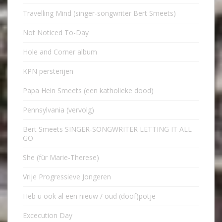
Travelling Mind (singer-songwriter Bert Smeets)
Not Noticed To-Day
Hole and Corner album
KPN persterijen
Papa Hein Smeets (een katholieke dood)
Pennsylvania (vervolg)
Bert Smeets SINGER-SONGWRITER LETTING IT ALL
GO
She (für Marie-Therese)
Vrije Progressieve Jongeren
Heb u ook al een nieuw / oud (doof)potje
Excecution Day