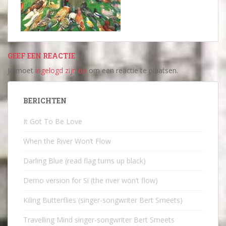
GEEF EEN REACTIE
Je moet
ingelogd zijn op
om een reactie te plaatsen.
BERICHTEN
It Got To Be Love
When the River Won’t Flow
Darling Blue (read flag turns up black)
Demo version for Si (the river won’t flow)
Kiling Butterflies (singer-songwriter Bert Smeets)
Travelling Mind singer-songwriter Bert Smeets