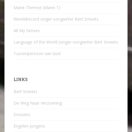
Marie-Therese (Marie-T)
Wereldrecord singer-songwriter Bert Smeets
All My Senses
Language of the World (singer-songwriter Bert Smeets
Tussenpersoon van God
LINKS
Bert Smeets
De Weg Naar Verzoening
Dossiers
Engelen Jongens